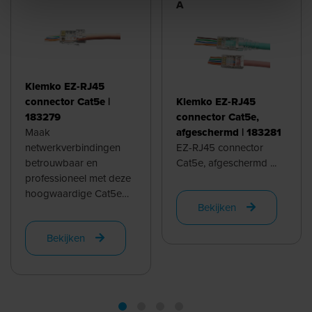
A
Klemko EZ-RJ45
connector Cat5e |
Klemko EZ-RJ45
183279
connector Cat5e,
Maak
afgeschermd | 183281
netwerkverbindingen
EZ-RJ45 connector
betrouwbaar en
Cat5e, afgeschermd ...
professioneel met deze
hoogwaardige Cat5e
Bekijken
EZ-RJ45 connector
(max. 1 Gbps, 100mhz)!
Bekijken
Speciaal ontworpen
voor ronde kabels ...