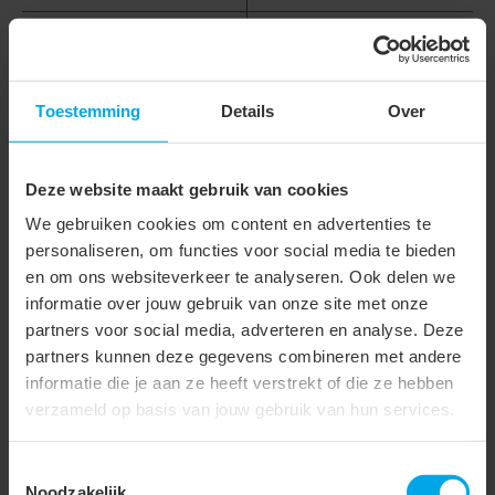
Inclusief verwisselbare
inzetstukken
Handgreep
Standaard
Toestemming
Details
Over
Met sperinrichting
Deze website maakt gebruik van cookies
We gebruiken cookies om content en advertenties te
Gerelateerde producten
personaliseren, om functies voor social media te bieden
en om ons websiteverkeer te analyseren. Ook delen we
informatie over jouw gebruik van onze site met onze
910063
- ATM-RJ-EZ-
910059
- ATK-EZRJ45-
partners voor social media, adverteren en analyse. Deze
MOD
T
partners kunnen deze gegevens combineren met andere
informatie die je aan ze heeft verstrekt of die ze hebben
verzameld op basis van jouw gebruik van hun services.
Toestemmingsselectie
Noodzakelijk