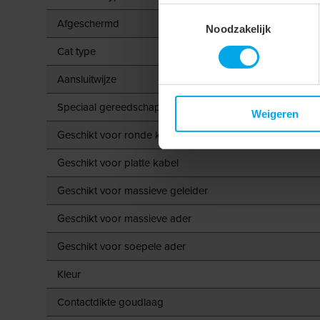
Toestemmingsselectie
Afgeschermd
Noodzakelijk
Cat type
Aansluitwijze
Speciaal gereedschap noodzakelijk
Weigeren
Geschikt voor ronde kabel
Geschikt voor platte kabel
Geschikt voor massieve geleider
Geschikt voor massieve ader
Geschikt voor soepele ader
Kleur
Contactdikte goudlaag