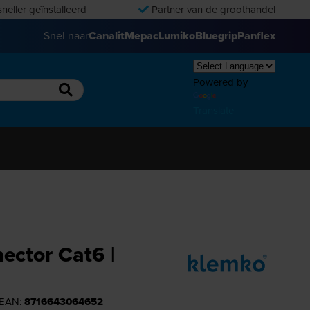
neller geïnstalleerd
Partner van de groothandel
Snel naar
Canalit
Mepac
Lumiko
Bluegrip
Panflex
Powered by
Translate
ector Cat6 |
 EAN:
8716643064652