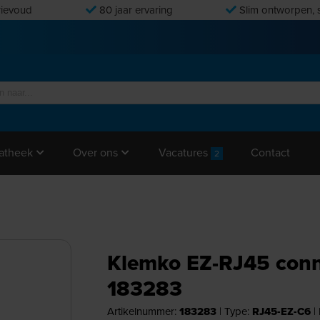
ievoud
80 jaar ervaring
Slim ontworpen, s
Vacatures
Contact
atheek
Over ons
2
Klemko EZ-RJ45 conn
183283
Artikelnummer:
183283
|
Type:
RJ45-EZ-C6
|