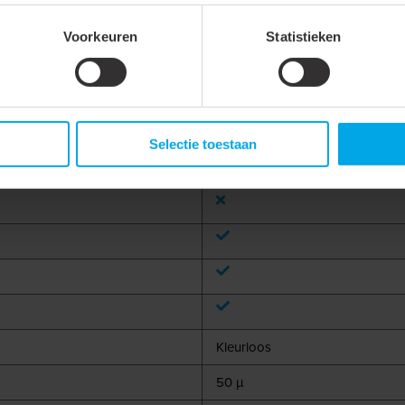
Voorkeuren
Statistieken
Cat6
Crimp
Selectie toestaan
Kleurloos
50 µ