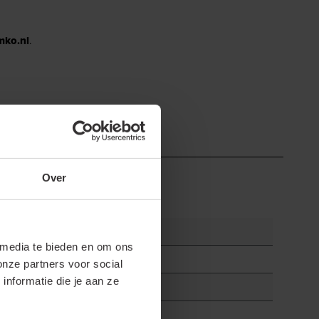
mko.nl
.
Over
 media te bieden en om ons
onze partners voor social
nformatie die je aan ze