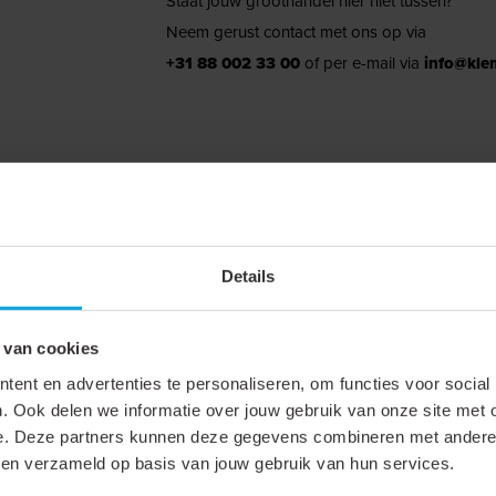
Staat jouw groothandel hier niet tussen?
Neem gerust contact met ons op via
+31 88 002 33 00
of per e-mail via
info@kle
Details
 van cookies
Connectoren
ent en advertenties te personaliseren, om functies voor social
RJ45
. Ook delen we informatie over jouw gebruik van onze site met 
e. Deze partners kunnen deze gegevens combineren met andere i
Stekker
bben verzameld op basis van jouw gebruik van hun services.
RJ45 8(8)