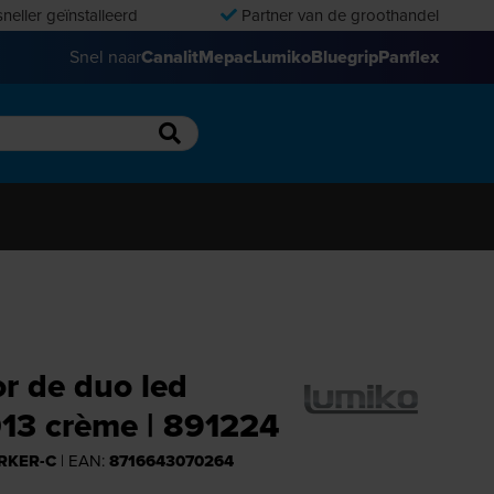
neller geïnstalleerd
Partner van de groothandel
Snel naar
Canalit
Mepac
Lumiko
Bluegrip
Panflex
r de duo led
13 crème | 891224
RKER-C
| EAN:
8716643070264