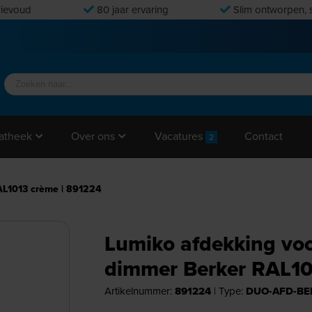
ievoud
80 jaar ervaring
Slim ontworpen, s
Vacatures
Contact
atheek
Over ons
2
AL1013 crème | 891224
Lumiko afdekking voo
dimmer Berker RAL10
Artikelnummer:
891224
|
Type:
DUO-AFD-BE