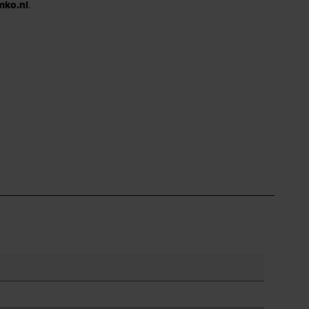
mko.nl
.