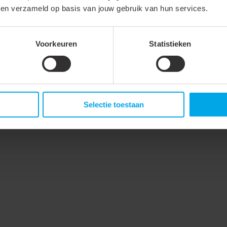
bben verzameld op basis van jouw gebruik van hun services.
duo-dimmer is geschikt voor
an twee groepen verlichting in
- als faseaansnijding. De
Voorkeuren
Statistieken
 geen nuldraad nodig en is
Selectie toestaan