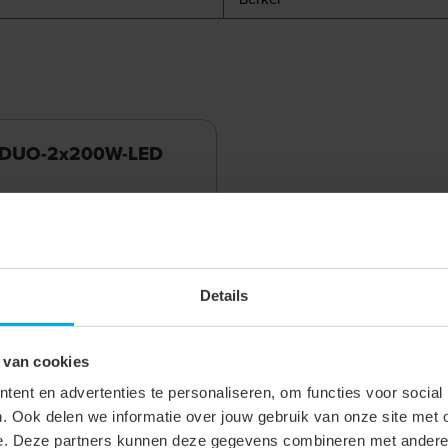
 DUO-2x200W-LED
Details
 van cookies
 dimmer duo 2x200W fase
ent en advertenties te personaliseren, om functies voor social
ijding, draai/ puls
. Ook delen we informatie over jouw gebruik van onze site met 
 891200
e. Deze partners kunnen deze gegevens combineren met andere i