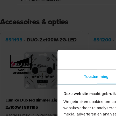
Accessoires & opties
891195
- DUO-2x100W-ZG-LED
891200
-
Toestemming
Deze website maakt gebruik
Lumiko Led
Lumiko Duo led dimmer Zigbee
We gebruiken cookies om cont
aan- of afsn
2x100W | 891195
websiteverkeer te analyseren
bediening |
media, adverteren en analys
Met de Lumiko Duo Zigbee dimmer dimt u