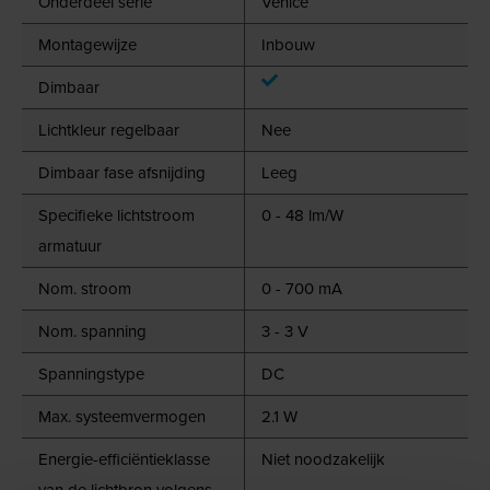
Onderdeel serie
Venice
Montagewijze
Inbouw
Dimbaar
Lichtkleur regelbaar
Nee
Dimbaar fase afsnijding
Leeg
Specifieke lichtstroom
0 - 48 lm/W
armatuur
Nom. stroom
0 - 700 mA
Nom. spanning
3 - 3 V
Spanningstype
DC
Max. systeemvermogen
2.1 W
Energie-efficiëntieklasse
Niet noodzakelijk
van de lichtbron volgens