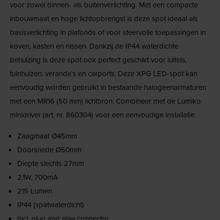
voor zowel binnen- als buitenverlichting. Met een compacte
inbouwmaat en hoge lichtopbrengst is deze spot ideaal als
basisverlichting in plafonds of voor sfeervolle toepassingen in
koven, kasten en nissen. Dankzij de IP44 waterdichte
behuizing is deze spot ook perfect geschikt voor luifels,
tuinhuizen, veranda's en carports. Deze XPG LED-spot kan
eenvoudig worden gebruikt in bestaande halogeenarmaturen
met een MR16 (50 mm) lichtbron. Combineer met de Lumiko
minidriver (art. nr. 860304) voor een eenvoudige installatie.
Zaagmaat Ø45mm
Doorsnede Ø50mm
Diepte slechts 27mm
2.1W, 700mA
215 Lumen
IP44 (spatwaterdicht)
Incl. plug and play connector