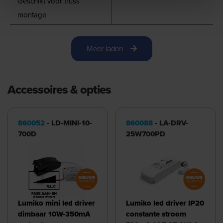
Geschikt voor truss
montage
Meer laden
Accessoires & opties
860052
- LD-MINI-10-
860088
- LA-DRV-
700D
25W700PD
Lumiko mini led driver
Lumiko led driver IP20
dimbaar 10W-350mA
constante stroom