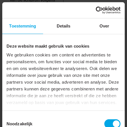
EU regelgeving 2019/2015
Stralingshoek
35 °
Toestemming
Details
Over
Inbouwhoogte
27 - 27 mm
Lengte
50 mm
Deze website maakt gebruik van cookies
Breedte
50 mm
We gebruiken cookies om content en advertenties te
personaliseren, om functies voor social media te bieden
Hoogte/diepte
27 mm
en om ons websiteverkeer te analyseren. Ook delen we
Buitendiameter
50 mm
informatie over jouw gebruik van onze site met onze
partners voor social media, adverteren en analyse. Deze
Inbouwbreedte
44 - 44 mm
partners kunnen deze gegevens combineren met andere
informatie die je aan ze heeft verstrekt of die ze hebben
Inbouwdiameter
44 - 44 mm
verzameld op basis van jouw gebruik van hun services.
Kleur behuizing
Aluminium
Beschermingsgraad
IP44
Toestemmingsselectie
Noodzakelijk
frontzijde (IP)