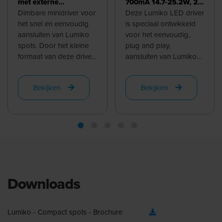
met externe
700mA 14.7-25.2W, 21-
aansluitbox en
Dimbare minidriver voor
36V, dimbaar | 860088
Deze Lumiko LED driver
dubbelvoudige plug
het snel en eenvoudig
is speciaal ontwikkeld
and play
aansluiten van Lumiko
voor het eenvoudig,
connectorbox |
spots. Door het kleine
plug and play,
860052
formaat van deze driver
aansluiten van Lumiko
is deze vrijwel overal
LEDmodules. Door de
toepasbaar. De driver
dubbele steekcontacten
Bekijken
Bekijken
past ...
is parallelle ...
Downloads
Lumiko - Compact spots - Brochure