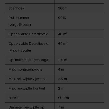
Scanhoek
360 °
RAL-nummer
9016
(vergelijkbaar)
Oppervlakte Detectieveld
40 m²
Oppervlakte Detectieveld
64 m²
(Max. Hoogte)
Optimale montagehoogte
2.5 m
Max. montagehoogte
4 m
Max. reikwijdte zijwaarts
3.5 m
Max. reikwijdte frontaal
2 m
Bereik
Ø - 7m
Diameter reikwijdte op
7 m