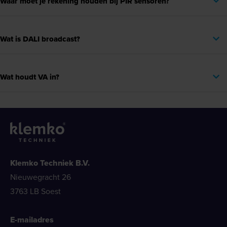
Waar moet je rekening houden bij PIR sensoren?
Wat is DALI broadcast?
Wat houdt VA in?
Klemko Techniek B.V.
Nieuwegracht 26
3763 LB Soest
E-mailadres