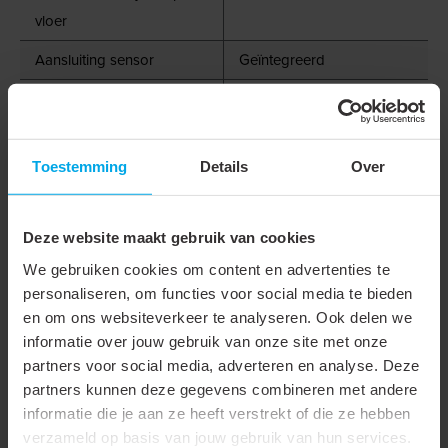
vloer
Aansluiting sensor
Geïntegreerd
LED verlichting
800 W
Ohmse belasting in Watt
2000 W
Toestemming
Details
Over
Max. aantal
25
hoogfrequente EVSA
Deze website maakt gebruik van cookies
Beschermingsgraad (IP)
IP20
We gebruiken cookies om content en advertenties te
Aanspreekhelderheid
10 - 2000 lx
personaliseren, om functies voor social media te bieden
en om ons websiteverkeer te analyseren. Ook delen we
Min. nalooptijd
30 s
informatie over jouw gebruik van onze site met onze
Max. nalooptijd
30 min
partners voor social media, adverteren en analyse. Deze
partners kunnen deze gegevens combineren met andere
Bediening op afstand
informatie die je aan ze heeft verstrekt of die ze hebben
Met afstandsbediening
verzameld op basis van jouw gebruik van hun services.