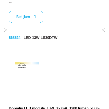
...
Bekijken
868524
- LED-13W-LS30DTW
Borealis LED module, 13W, 350mA, 1200 lumen, 2000-