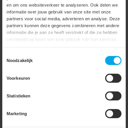
en om ons websiteverkeer te analyseren. Ook delen we
Lengte
50 mm
informatie over jouw gebruik van onze site met onze
Breedte
50 mm
partners voor social media, adverteren en analyse. Deze
partners kunnen deze gegevens combineren met andere
Hoogte
62 mm
informatie die je aan ze heeft verstrekt of die ze hebben
verzameld op basis van jouw gebruik van hun services.
Inbouwdiameter
50 mm
Beschermingsgraad (IP)
IP20
Toestemmingsselectie
Noodzakelijk
Energie-efficiëntieklasse
volgens EU regelgeving
2019/2015
Voorkeuren
Stralingshoek
40 - 40 °
Statistieken
Lampvermogen
6.6 - 6.6 W
Dimbaar
Marketing