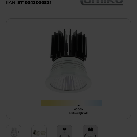
EAN:
8716643056831