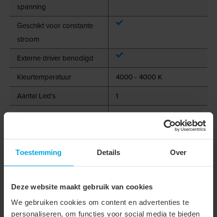
spanning
Geschikt voor constante
stroom
Externe driver benodigd
Kleurtemperatuur
4000 - 4000 K
Aantal Led's
1
Kleur
Wit
Type ledchip
COB LED
Aansluitwijze
Accessoire
Toestemming
Details
Over
Aansluitkabel
100 cm
Deze website maakt gebruik van cookies
Optiek
Reflector
We gebruiken cookies om content en advertenties te
Diameter
50 mm
personaliseren, om functies voor social media te bieden