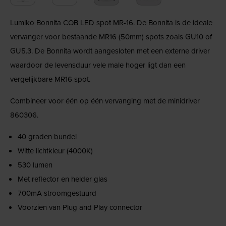
Lumiko Bonnita COB LED spot MR-16. De Bonnita is de ideale
vervanger voor bestaande MR16 (50mm) spots zoals GU10 of
GU5.3. De Bonnita wordt aangesloten met een externe driver
waardoor de levensduur vele male hoger ligt dan een
vergelijkbare MR16 spot.
Combineer voor één op één vervanging met de minidriver
860306.
40 graden bundel
Witte lichtkleur (4000K)
530 lumen
Met reflector en helder glas
700mA stroomgestuurd
Voorzien van Plug and Play connector