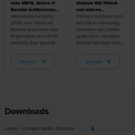
voor MR16, Venice of
dimbaar 8W-700mA
Bonnita lichtbronnen,
met externe
Alu
Waterdichte behuizing
aansluitbox en
Dimbare minidriver voor
(IP55) voor Venice en
enkelvoudige plug and
het snel en eenvoudig
Bonnita spots maar ook
play connector |
aansluiten van Lumiko
te gebruiken voor GU10
860306
spots. Door het kleine
ledspots. Zeer geschikt
formaat van deze driver
voor plaatsing in de
is deze vrijwel overal
badkamer, maar ook
toepasbaar. De driver
Bekijken
Bekijken
voor ...
past ...
Downloads
Lumiko - Compact spots - Brochure