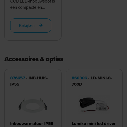
COB LED-inbouwspot is
een compacte en
veelzijdige spot met een
hoge lichtopbrengst.
Bekijken
Dankzij ...
Accessoires & opties
876657
- INB.HUIS-
860306
- LD-MINI-8-
IP55
700D
Inbouwarmatuur IP55
Lumiko mini led driver