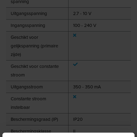
spanning
Uitgangsspanning
2.7 - 10 V
Ingangsspanning
100 - 240 V
Geschikt voor
gelijkspanning (primaire
zijde)
Geschikt voor constante
stroom
Uitgangsstroom
350 - 350 mA
Constante stroom
instelbaar
Beschermingsgraad (IP)
IP20
Beschermingsklasse
II