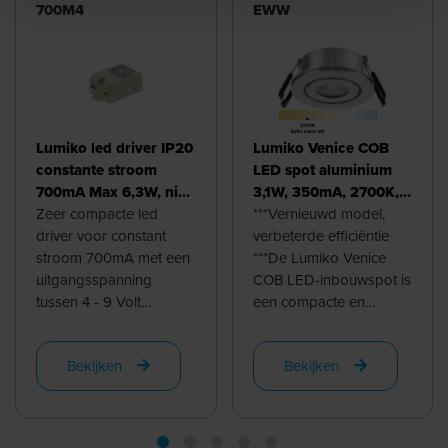
700M4
EWW
Lumiko led driver IP20
Lumiko Venice COB
constante stroom
LED spot aluminium
700mA Max 6,3W, niet
3,1W, 350mA, 2700K,
dimbaar | 860050
Zeer compacte led
IP44
***Vernieuwd model,
driver voor constant
verbeterde efficiëntie
stroom 700mA met een
***De Lumiko Venice
uitgangsspanning
COB LED-inbouwspot is
tussen 4 - 9 Volt
een compacte en
maximaal 6.3W.
veelzijdige spot met een
Voorzien van 3
hoge lichtopbrengst.
Bekijken
Bekijken
beveiligingen tegen:
Dankzij ...
kortsluiting , ...