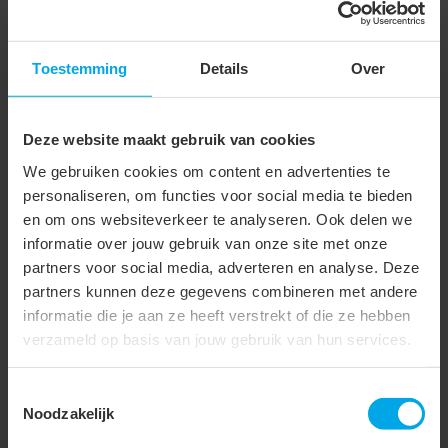
volgens IEC 61140
Geschikt voor
Toestemming
Details
Over
buitengebruik
Lengte
65 mm
Deze website maakt gebruik van cookies
Breedte
29 mm
We gebruiken cookies om content en advertenties te
Hoogte
18 mm
personaliseren, om functies voor social media te bieden
en om ons websiteverkeer te analyseren. Ook delen we
Arbeidsfactor
0.65
informatie over jouw gebruik van onze site met onze
partners voor social media, adverteren en analyse. Deze
Max. inschakelstroom
13 A
partners kunnen deze gegevens combineren met andere
Omgevingstemperatuur
-20 - 50 °C
informatie die je aan ze heeft verstrekt of die ze hebben
verzameld op basis van jouw gebruik van hun services.
Behuizing kleur
Wit
Met bekabeling
Toestemmingsselectie
Noodzakelijk
Aantal XPG LED van 2.1W
1 - 3