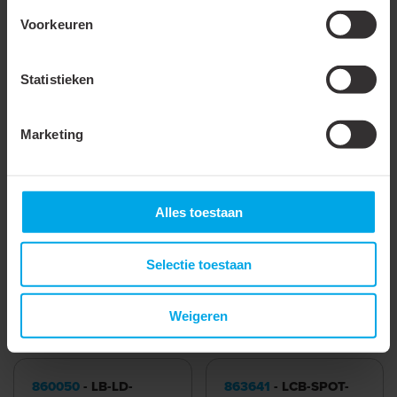
/ 350mA
Voorkeuren
Aantal COB LED van 3.1W
1 - 1
/ 350mA
Statistieken
Frequentie
50 - 60 Hz
ingangsspanning
Marketing
Zelfstandig werkend
SELV
Alles toestaan
Meer laden
Selectie toestaan
Weigeren
Accessoires & opties
860050
- LB-LD-
863641
- LCB-SPOT-