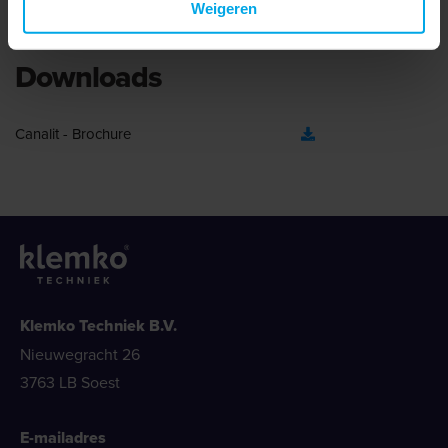
Weigeren
Downloads
Canalit - Brochure
Klemko Techniek B.V.
Nieuwegracht 26
3763 LB Soest
E-mailadres