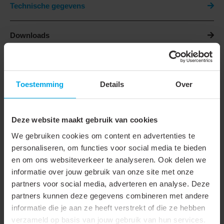
Technische gegevens
Downloads
Technische gegevens
Toestemming
Details
Over
Onderdeel serie
Hulpstukken
Hoogte
60 mm
Deze website maakt gebruik van cookies
Breedte
110 mm
We gebruiken cookies om content en advertenties te
personaliseren, om functies voor social media te bieden
Type connector
Kapvormdeel
en om ons websiteverkeer te analyseren. Ook delen we
informatie over jouw gebruik van onze site met onze
Hoek
90 - 90 °
partners voor social media, adverteren en analyse. Deze
Materiaal
Kunststof
partners kunnen deze gegevens combineren met andere
informatie die je aan ze heeft verstrekt of die ze hebben
Materiaalkwaliteit
Polyvinylchloride (PVC)
verzameld op basis van jouw gebruik van hun services.