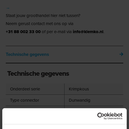
→
Staat jouw groothandel hier niet tussen?
Neem gerust contact met ons op via
+31 88 002 33 00
of per e-mail via
info@klemko.nl
.
Technische gegevens
Technische gegevens
Onderdeel serie
Krimpkous
Type connector
Dunwandig
Type
Warmkrimp
Kleur
Geel