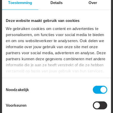
Toestemming
Details
Over
Verpakking
In trekbox
Krimpinterval
2:1
Deze website maakt gebruik van cookies
Binnendiameter voor
1.2 mm
We gebruiken cookies om content en advertenties te
inkrimping
personaliseren, om functies voor social media te bieden
Binnendiameter na
0.6 mm
en om ons websiteverkeer te analyseren. Ook delen we
informatie over jouw gebruik van onze site met onze
inkrimping
partners voor social media, adverteren en analyse. Deze
Lengte
20 m
partners kunnen deze gegevens combineren met andere
informatie die je aan ze heeft verstrekt of die ze hebben
Nom. diameter in inch
3/64"
verzameld op basis van jouw gebruik van hun services.
Nom. doorsnede
0.34 - 1.5 mm²
Toestemmingsselectie
Wanddikte na krimpen
0.41 mm
Noodzakelijk
Bedrijfstemperatuur
-55 - 135 °C
Voorkeuren
Krimptemperatuur
100 °C