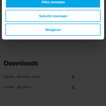
plaatsen van
daken, met een
Alles toestaan
airconditioning- en
maximaal
koelapparatuur op
draagvermogen van
Selectie toestaan
Bekijken
Bekijken
platte daken, met een
700 kg. De afmetingen
maximaal ...
van ...
Weigeren
Downloads
Canalit - Brochure airco
Canalit - Brochure