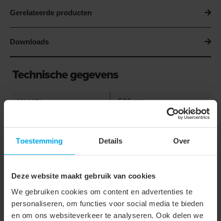
Gerelateerde producten
Downloads
Technische gegevens
Hoogte
500 mm
Breedte
1200 mm
Lengte
3000 mm
Toestemming
Details
Over
Kleur
Accessoire
Deze website maakt gebruik van cookies
Max. belasting
950 kg
We gebruiken cookies om content en advertenties te
Setuitvoering
personaliseren, om functies voor social media te bieden
en om ons websiteverkeer te analyseren. Ook delen we
Onderdeel serie
Sokkelset