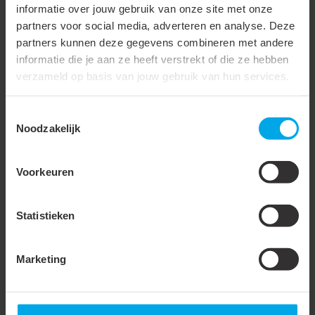
informatie over jouw gebruik van onze site met onze
partners voor social media, adverteren en analyse. Deze
partners kunnen deze gegevens combineren met andere
Gerelateerde producten
informatie die je aan ze heeft verstrekt of die ze hebben
verzameld op basis van jouw gebruik van hun services.
943270
- SKS-2000-
943265
- SKS-1000-
Toestemmingsselectie
700KG
700KG
Noodzakelijk
Voorkeuren
Canalit sokkelset
Canalit sokkelset 1000
Statistieken
2000x1200x500 mm -
x 1150 x 450 mm -
700kg | 943270
700kg | 943265
Deze dubbele en lange
Met deze sokkelset kunt
Marketing
sokkelset biedt een
u airconditioning- en
veilige en stevige
koelapparatuur veilig en
oplossing voor het
stevig plaatsen op platte