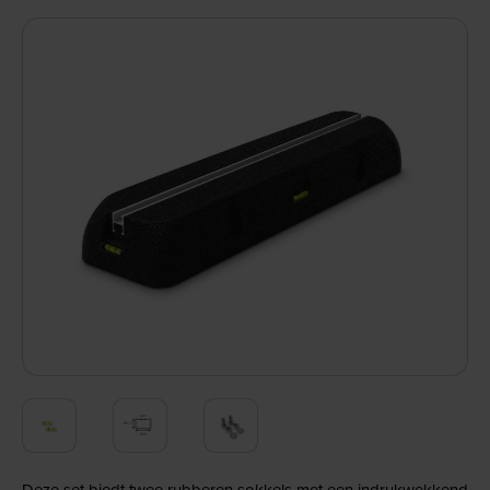
Deze set biedt twee rubberen sokkels met een indrukwekkend