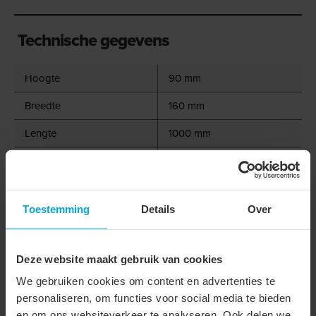
Technische gegevens
Hoogte
90 mm
Breedte
160 mm
Lengte
1000 mm
Kleur
Zwart
Max. belasting
630 kg
Toestemming
Details
Over
Setuitvoering
Onderdeel serie
Opstelbalken
Deze website maakt gebruik van cookies
We gebruiken cookies om content en advertenties te
Gerelateerde producten
personaliseren, om functies voor social media te bieden
en om ons websiteverkeer te analyseren. Ook delen we