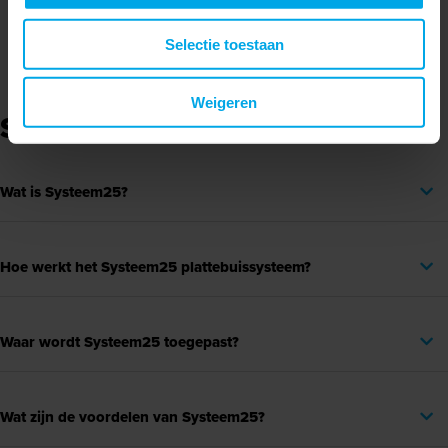
Canalit - Brochure
Selectie toestaan
Weigeren
SYSTEEM25 | PRODUCTVRAGEN
Wat is Systeem25?
Hoe werkt het Systeem25 plattebuissysteem?
Waar wordt Systeem25 toegepast?
Wat zijn de voordelen van Systeem25?