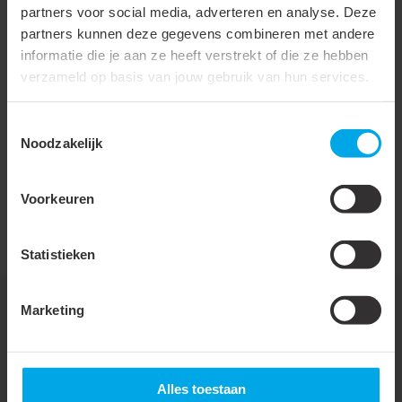
partners voor social media, adverteren en analyse. Deze
Kleur
Bruin (RAL8028)
partners kunnen deze gegevens combineren met andere
informatie die je aan ze heeft verstrekt of die ze hebben
RAL-nummer
8028
verzameld op basis van jouw gebruik van hun services.
Met beschermfolie
Toestemmingsselectie
Bevestigingswijze
Opklembaar (snap)
Noodzakelijk
Serie hulpstukken
Binnenbocht
Voorkeuren
Onderdeel serie
S25 hulpstukken
Verpakking
Per stuk
Statistieken
Marketing
Downloads
Alles toestaan