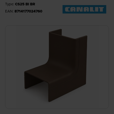
Type:
CS25 BI BR
EAN:
8714177024760