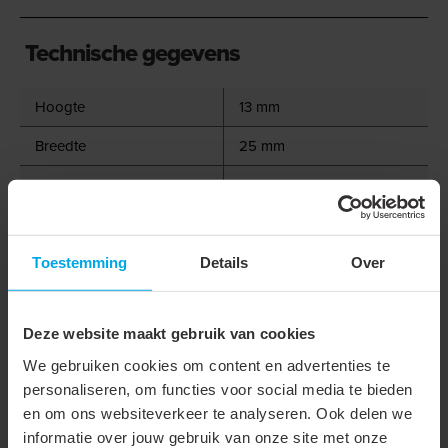
Technische gegevens
Hoogte
13 mm
Breedte
25 mm
Type connector
Kapvormdeel
Hoek
90 - 90 °
Materiaal
Kunststof
Toestemming
Details
Over
Materiaalkwaliteit
Accessoire
Deze website maakt gebruik van cookies
Halogeenvrij
We gebruiken cookies om content en advertenties te
Geschikt voor
personaliseren, om functies voor social media te bieden
functiebehoud
en om ons websiteverkeer te analyseren. Ook delen we
informatie over jouw gebruik van onze site met onze
Oppervlaktebescherming
Onbehandeld