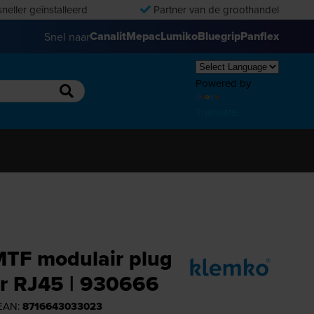
neller geïnstalleerd
Partner van de groothandel
Canalit
Mepac
Lumiko
Bluegrip
Panflex
Snel naar
Powered by
Translate
MTF modulair plug
er RJ45 | 930666
 EAN:
8716643033023