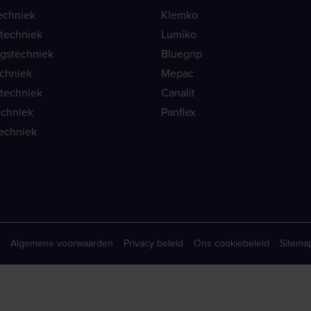
echniek
Klemko
ietechniek
Lumiko
ngstechniek
Bluegrip
echniek
Mepac
etechniek
Canalit
echniek
Panflex
echniek
Algemene voorwaarden
Privacy beleid
Ons cookiebeleid
Sitema