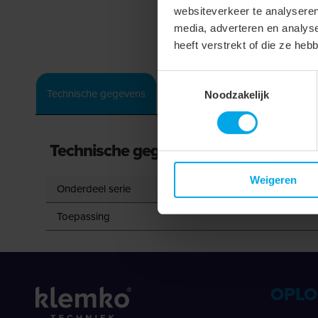
websiteverkeer te analyseren
media, adverteren en analys
heeft verstrekt of die ze he
Toestemmingsselectie
Technische gegevens
Noodzakelijk
Technische gegevens
Weigeren
Onderdeel serie
Toepassing
OPLO