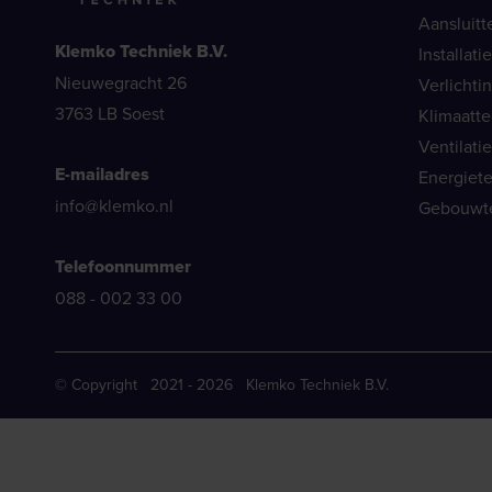
Aansluitt
Klemko Techniek B.V.
Installat
Nieuwegracht 26
Verlichti
3763 LB Soest
Klimaatt
Ventilati
E-mailadres
Energiet
info@klemko.nl
Gebouwt
Telefoonnummer
088 - 002 33 00
© Copyright 2021 - 2026 Klemko Techniek B.V.