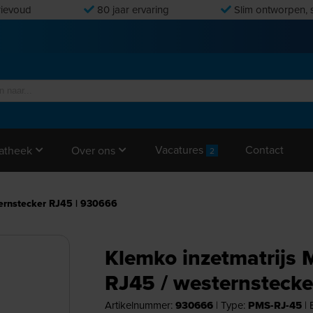
ievoud
80 jaar ervaring
Slim ontworpen, s
Vacatures
Contact
atheek
Over ons
2
ternstecker RJ45 | 930666
Klemko inzetmatrijs 
RJ45 / westernsteck
Artikelnummer:
930666
|
Type:
PMS-RJ-45
|