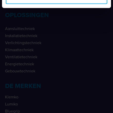
088 - 002 33 00
OPLOSSINGEN
Aansluittechniek
Installatietechniek
Verlichtingstechniek
Klimaattechniek
Ventilatietechniek
Energietechniek
Gebouwtechniek
DE MERKEN
Klemko
Lumiko
Bluegrip