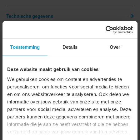
Technische gegevens
Technische gegevens
Toestemming
Details
Over
Geschikt voor
Sub-D
Persvorm
F-krimp
Deze website maakt gebruik van cookies
Doorsnede
0.05 - 0.5 mm²
We gebruiken cookies om content en advertenties te
personaliseren, om functies voor social media te bieden
AWG-bereik
29 - 21
en om ons websiteverkeer te analyseren. Ook delen we
informatie over jouw gebruik van onze site met onze
Met eindvergrendeling (bij
partners voor social media, adverteren en analyse. Deze
mechanische
partners kunnen deze gegevens combineren met andere
gereedschappen)
informatie die je aan ze heeft verstrekt of die ze hebben
Uitvoering/bediening
Mechanisch
verzameld op basis van jouw gebruik van hun services.