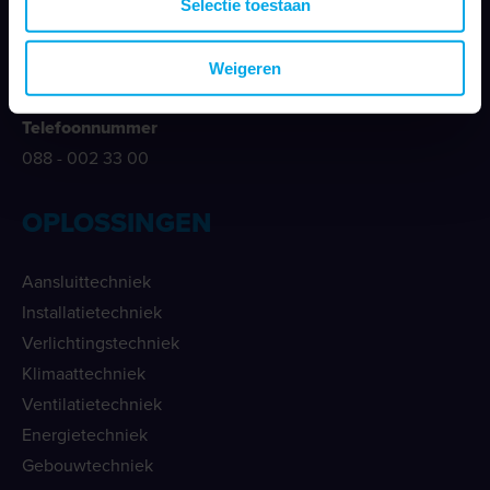
Selectie toestaan
E-mailadres
info@klemko.nl
Weigeren
Telefoonnummer
088 - 002 33 00
OPLOSSINGEN
Aansluittechniek
Installatietechniek
Verlichtingstechniek
Klimaattechniek
Ventilatietechniek
Energietechniek
Gebouwtechniek