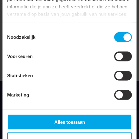
stekker
informatie die je aan ze heeft verstrekt of die ze hebben
verzameld op basis van jouw gebruik van hun services.
Geschikt voor F-stekker
Geschikt voor RJ-stekker
Toestemmingsselectie
Noodzakelijk
Met eindvergrendeling (bij
mechanische
Voorkeuren
gereedschappen)
Met sperinrichting
Statistieken
Marketing
Klemko Techniek B.V.
Alles toestaan
Nieuwegracht 26
3763 LB Soest