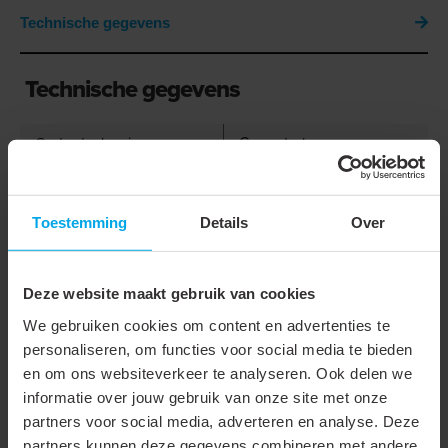
Technische gegevens
Technische gegevens
Onderdeel serie
Gereedschappen
Uitvoering/bediening
Mechanisch, eenhand
Met automatische
Toestemming
Details
Over
terugloop
Met eindvergrendeling
Deze website maakt gebruik van cookies
Krimpvorm
Zeskant (hexagonaal)
We gebruiken cookies om content en advertenties te
personaliseren, om functies voor social media te bieden
Geschikt voor BNC
en om ons websiteverkeer te analyseren. Ook delen we
stekker
informatie over jouw gebruik van onze site met onze
partners voor social media, adverteren en analyse. Deze
Geschikt voor Sub-D
partners kunnen deze gegevens combineren met andere