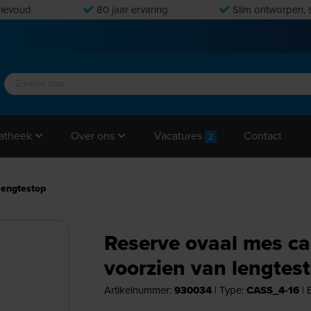
ievoud
80 jaar ervaring
Slim ontworpen, s
Vacatures
Contact
atheek
Over ons
2
lengtestop
Reserve ovaal mes ca
voorzien van lengtes
Artikelnummer:
930034
|
Type:
CASS_4-16
|