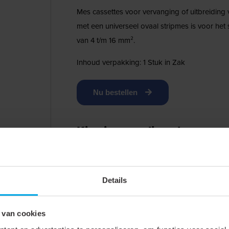
Mes cassettes voor vervanging of uitbreiding 
met een universeel ovaal stripmes is voor het s
van 4 t/m 16 mm².
Inhoud verpakking: 1 Stuk in Zak
Nu bestellen
Kies jouw online shop
X
Het gekozen artikel
930034
is verkrijgbaar b
Details
desbetreffende shop en je wordt direct doorg
→
 van cookies
Staat jouw groothandel hier niet tussen?