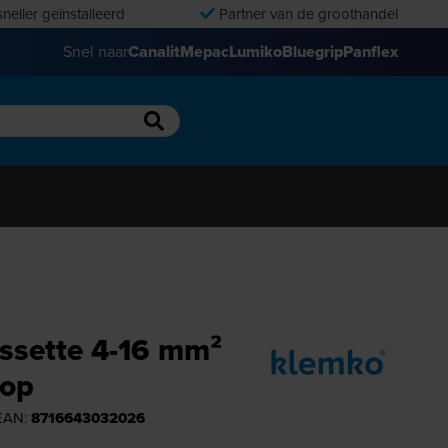
neller geïnstalleerd
Partner van de groothandel
Snel naar
Canalit
Mepac
Lumiko
Bluegrip
Panflex
ssette 4-16 mm²
top
 EAN:
8716643032026