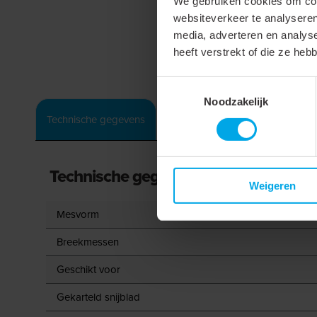
We gebruiken cookies om cont
websiteverkeer te analyseren
media, adverteren en analys
heeft verstrekt of die ze he
Toestemmingsselectie
Noodzakelijk
Technische gegevens
Technische gegevens
Weigeren
Mesvorm
Breekmessen
Geschikt voor
Gekarteld snijblad