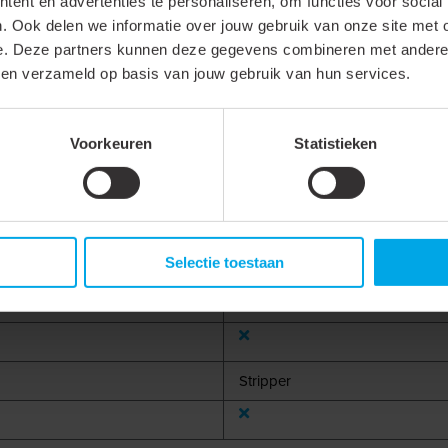
ent en advertenties te personaliseren, om functies voor social
Neem gerust contact met ons op via
. Ook delen we informatie over jouw gebruik van onze site met 
+31 88 002 33 00
of per e-mail via
info@kle
e. Deze partners kunnen deze gegevens combineren met andere i
bben verzameld op basis van jouw gebruik van hun services.
Voorkeuren
Statistieken
Selectie toestaan
Accessoire
Stripper