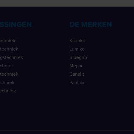
SSINGEN
DE MERKEN
echniek
Klemko
ietechniek
Lumiko
ngstechniek
Bluegrip
echniek
Mepac
etechniek
Canalit
echniek
Panflex
echniek