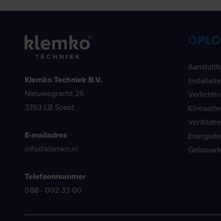
OPLO
Aansluitt
Klemko Techniek B.V.
Installat
Nieuwegracht 26
Verlichti
3763 LB Soest
Klimaatt
Ventilati
E-mailadres
Energiet
info@klemko.nl
Gebouwt
Telefoonnummer
088 - 002 33 00