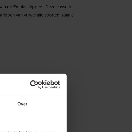
van de Embla strippers. Deze cassette
trippen van vrijwel alle soorten isolatie
ij de volgende shop(s). Selecteer de
Over
estuurd.