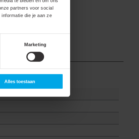
 media te bieden en om ons
onze partners voor social
mko.nl
.
nformatie die je aan ze
Marketing
Alles toestaan