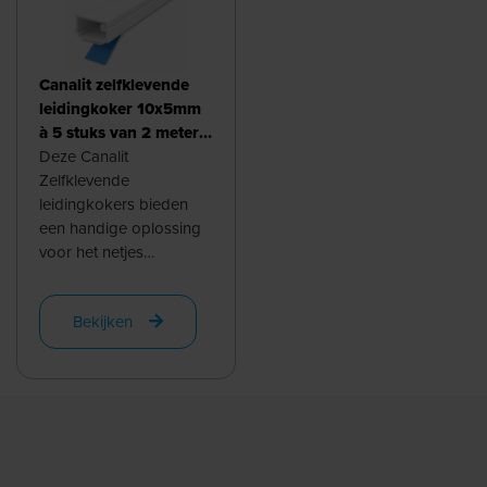
Canalit zelfklevende
leidingkoker 10x5mm
à 5 stuks van 2 meter
wit | 910514
Deze Canalit
Zelfklevende
leidingkokers bieden
een handige oplossing
voor het netjes
wegwerken van
snoeren en kabels.
Bekijken
Deze kokers hebben
een breedte van 10 mm
en een ...