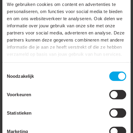
We gebruiken cookies om content en advertenties te
RAL-nummer
9010
personaliseren, om functies voor social media te bieden
en om ons websiteverkeer te analyseren. Ook delen we
Aantal vaste
0
informatie over jouw gebruik van onze site met onze
scheidingswanden
partners voor social media, adverteren en analyse. Deze
Aantal insteekbare
0
partners kunnen deze gegevens combineren met andere
scheidingswanden
informatie die je aan ze heeft verstrekt of die ze hebben
verzameld op basis van jouw gebruik van hun services.
Bevestigingswijze
Zelfklevend
Uitvoering deksel
Met filmscharnier
Toestemmingsselectie
Noodzakelijk
Met
kabelbevestigingsklem
Voorkeuren
Met beschermfolie
Met gootkoppelstuk
Statistieken
Leverbaar op rol
Marketing