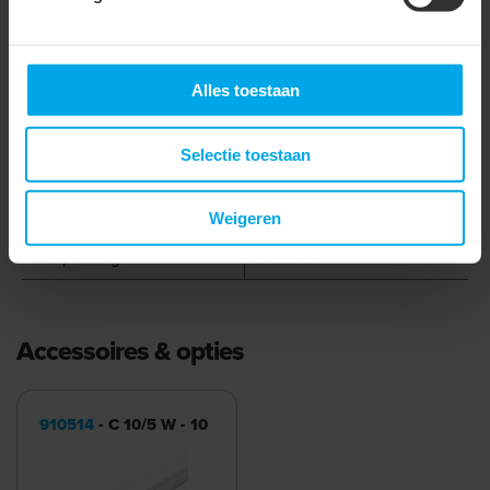
Uitbreekpoorten
Antibacteriële behandeling
Alles toestaan
Gebruikstemperatuur
-15 - 65 °C
Aantal meter in
2 m
Selectie toestaan
verpakking
Aantal stuks in verpakking
1 st
Weigeren
Verpakking
Per stuk
Accessoires & opties
910514
- C 10/5 W - 10