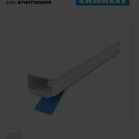
EAN:
8714177000016