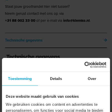
Staat jouw groothandel hier niet tussen?
Neem gerust contact met ons op via
+31 88 002 33 00
of per e-mail via
info@klemko.nl
.
Technische gegevens
Technische gegevens
Onderdeel serie
Caroussel
Toestemming
Details
Over
Assortimentsinhoud
Adereindhulzen
Uitvoering
Geïsoleerd
Deze website maakt gebruik van cookies
Materiaal isolatie
Polypropyleen (PP)
We gebruiken cookies om content en advertenties te
Met gereedschap
personaliseren, om functies voor social media te bieden