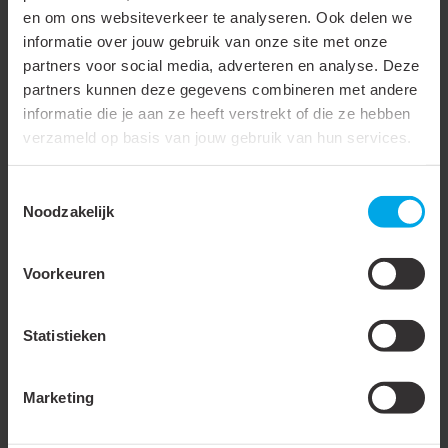
en om ons websiteverkeer te analyseren. Ook delen we
Met transparant deksel
informatie over jouw gebruik van onze site met onze
Materiaal
Kunststof
partners voor social media, adverteren en analyse. Deze
partners kunnen deze gegevens combineren met andere
Materiaal behuizing
Kunststof
informatie die je aan ze heeft verstrekt of die ze hebben
verzameld op basis van jouw gebruik van hun services.
Kleur behuizing
Kleurloos
Geïsoleerde
Toestemmingsselectie
adereindhulzen
Noodzakelijk
Kleuren lijn
Klemko standaard kleur
Voorkeuren
Niet-geïsoleerde
adereindhulzen
Statistieken
Hoogte
4 cm
Diameter
9.2 cm
Marketing
Kabelwartels