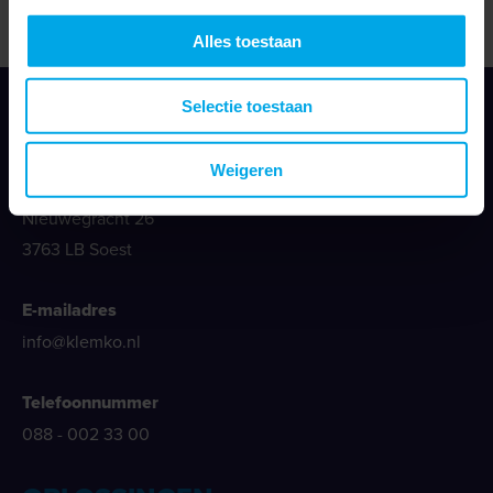
Met kabelbundelband
Alles toestaan
Selectie toestaan
Weigeren
Klemko Techniek B.V.
Nieuwegracht 26
3763 LB Soest
E-mailadres
info@klemko.nl
Telefoonnummer
088 - 002 33 00