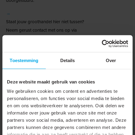
doorgestuurd.
→
Staat jouw groothandel hier niet tussen?
Neem gerust contact met ons op via
+31 88 002 33 00
of per e-mail via
info@klemko.nl
.
Toestemming
Details
Over
Technische gegevens
Technische gegevens
Deze website maakt gebruik van cookies
We gebruiken cookies om content en advertenties te
Onderdeel serie
Matrijs
personaliseren, om functies voor social media te bieden
en om ons websiteverkeer te analyseren. Ook delen we
Type matrijs
Ronde matrijs (C-vorm)
informatie over jouw gebruik van onze site met onze
partners voor social media, adverteren en analyse. Deze
Toepassing
Buiskabelschoenen en
partners kunnen deze gegevens combineren met andere
verbinder
informatie die je aan ze heeft verstrekt of die ze hebben