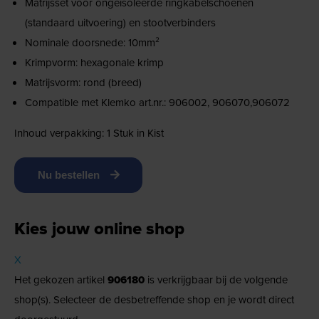
Matrijsset voor ongeisoleerde ringkabelschoenen
(standaard uitvoering) en stootverbinders
Nominale doorsnede: 10mm²
Krimpvorm: hexagonale krimp
Matrijsvorm: rond (breed)
Compatible met Klemko art.nr.: 906002, 906070,906072
Inhoud verpakking: 1 Stuk in Kist
Nu bestellen
Kies jouw online shop
X
Het gekozen artikel
906180
is verkrijgbaar bij de volgende
shop(s). Selecteer de desbetreffende shop en je wordt direct