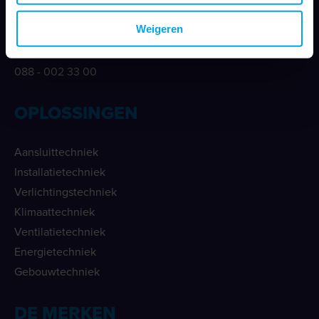
info@klemko.nl
Weigeren
Telefoonnummer
088 - 002 33 00
OPLOSSINGEN
Aansluittechniek
Installatietechniek
Verlichtingstechniek
Klimaattechniek
Ventilatietechniek
Energietechniek
Gebouwtechniek
DE MERKEN