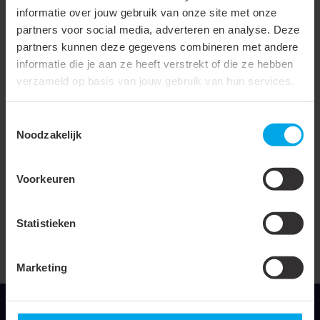
Doorsnede
6 - 50 mm²
informatie over jouw gebruik van onze site met onze
Met eindvergrendeling (bij
partners voor social media, adverteren en analyse. Deze
partners kunnen deze gegevens combineren met andere
mechanische
informatie die je aan ze heeft verstrekt of die ze hebben
gereedschappen)
verzameld op basis van jouw gebruik van hun services.
Uitvoering/bediening
Mechanisch
Toestemmingsselectie
Inzetstukken uitwisselbaar
Noodzakelijk
Met automatische
terugloop
Voorkeuren
Pers codering
Statistieken
Uitvoering Matrijs
Draaibaar
Met sperinrichting
Marketing