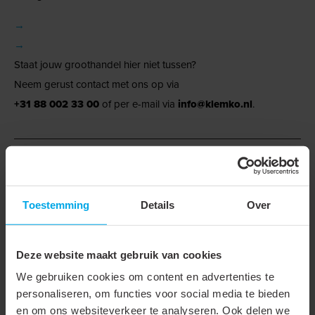
→
→
Staat jouw groothandel hier niet tussen?
Neem gerust contact met ons op via
+31 88 002 33 00
of per e-mail via
info@klemko.nl
.
Technische gegevens
Technische gegevens
Toestemming
Details
Over
Geschikt voor
Kabelschoenen en
Deze website maakt gebruik van cookies
verbinders
We gebruiken cookies om content en advertenties te
Persvorm
Zeskant (hexagonaal)
personaliseren, om functies voor social media te bieden
en om ons websiteverkeer te analyseren. Ook delen we