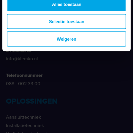
Alles toestaan
Klemko Techniek B.V.
Selectie toestaan
Nieuwegracht 26
3763 LB Soest
Weigeren
E-mailadres
info@klemko.nl
Telefoonnummer
088 - 002 33 00
OPLOSSINGEN
Aansluittechniek
Installatietechniek