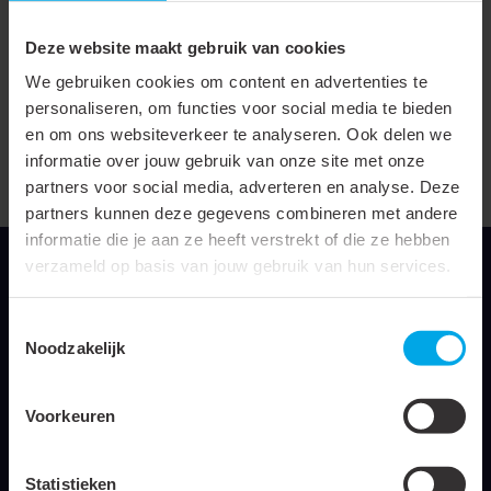
gereedschappen)
Deze website maakt gebruik van cookies
Uitvoering/bediening
Mechanisch
We gebruiken cookies om content en advertenties te
personaliseren, om functies voor social media te bieden
Met automatische
en om ons websiteverkeer te analyseren. Ook delen we
terugloop
informatie over jouw gebruik van onze site met onze
Met sperinrichting
partners voor social media, adverteren en analyse. Deze
partners kunnen deze gegevens combineren met andere
informatie die je aan ze heeft verstrekt of die ze hebben
verzameld op basis van jouw gebruik van hun services.
Toestemmingsselectie
Klemko Techniek B.V.
Noodzakelijk
Nieuwegracht 26
3763 LB Soest
Voorkeuren
E-mailadres
Statistieken