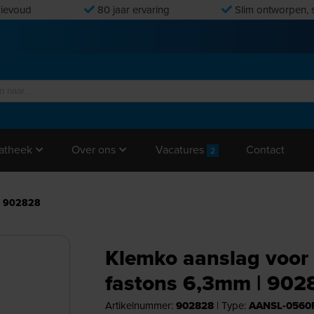
ievoud
80 jaar ervaring
Slim ontworpen, s
Vacatures
Contact
atheek
Over ons
2
 | 902828
Klemko aanslag voor 
fastons 6,3mm | 902
Artikelnummer:
902828
|
Type:
AANSL-0560