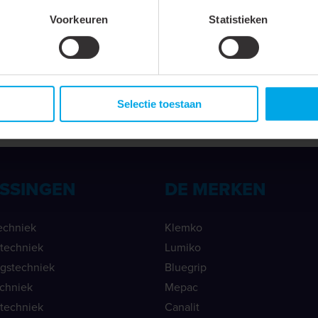
Voorkeuren
Statistieken
Accessoire
Selectie toestaan
0.5 - 6 mm²
SSINGEN
DE MERKEN
echniek
Klemko
ietechniek
Lumiko
ngstechniek
Bluegrip
echniek
Mepac
etechniek
Canalit