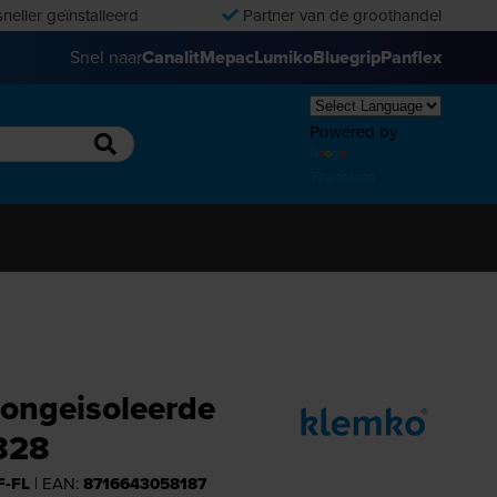
neller geïnstalleerd
Partner van de groothandel
Snel naar
Canalit
Mepac
Lumiko
Bluegrip
Panflex
Powered by
Translate
ongeisoleerde
828
F-FL
| EAN:
8716643058187