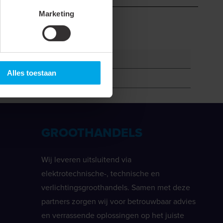
Marketing
Alles toestaan
GROOTHANDELS
Wij leveren uitsluitend via
elektrotechnische-, technische en
verlichtingsgroothandels. Samen met deze
partners zorgen wij voor betrouwbaar advies
en verrassende oplossingen op het juiste