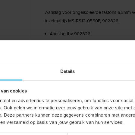
Aanslag voor ongeisoleerde fastons 6,3mm voo
inzetmatrijs MS-RS12-0560F, 902826.
Aanslag tbv 902826
Ongeïsoleerde fastons 6,3mm
Voor positionering in combinatie met de mat
Inhoud verpakking: 1 Stuk in Kartonnen doos
Details
 van cookies
ent en advertenties te personaliseren, om functies voor social
. Ook delen we informatie over jouw gebruik van onze site met 
e. Deze partners kunnen deze gegevens combineren met andere i
bben verzameld op basis van jouw gebruik van hun services.