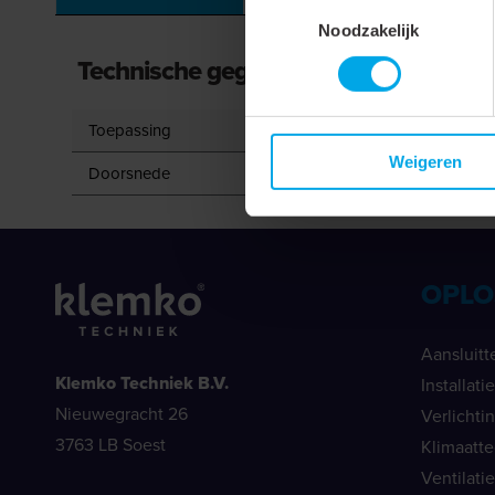
Toestemmingsselectie
Noodzakelijk
Technische gegevens
Toepassing
Weigeren
Doorsnede
OPLO
Aansluitt
Klemko Techniek B.V.
Installat
Nieuwegracht 26
Verlichti
3763 LB Soest
Klimaatt
Ventilati