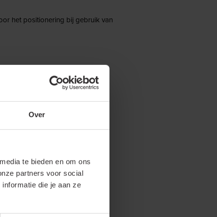
r het positionering bij gebruik van
rijs
Over
 media te bieden en om ons
onze partners voor social
nformatie die je aan ze