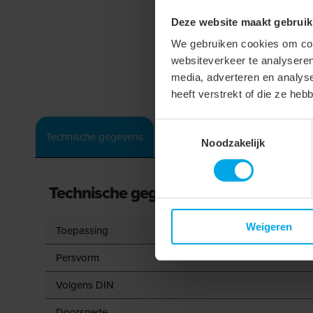
Deze website maakt gebruik
We gebruiken cookies om cont
websiteverkeer te analyseren
media, adverteren en analys
heeft verstrekt of die ze he
Toestemmingsselectie
Technische gegevens
Noodzakelijk
Technische gegevens
Weigeren
Toepassing
Persvorm
Volgens DIN
Doorsnede