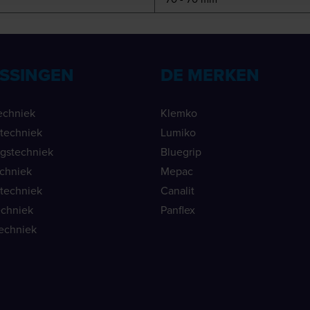
SSINGEN
DE MERKEN
echniek
Klemko
ietechniek
Lumiko
ngstechniek
Bluegrip
echniek
Mepac
etechniek
Canalit
echniek
Panflex
echniek