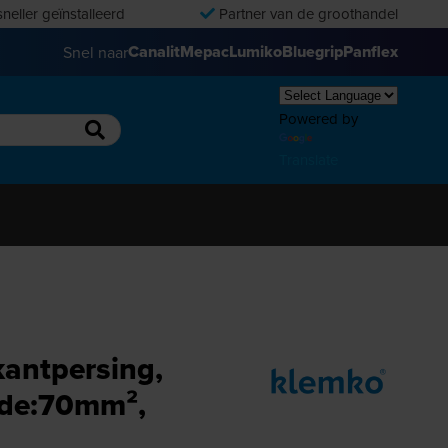
neller geïnstalleerd
Partner van de groothandel
Canalit
Mepac
Lumiko
Bluegrip
Panflex
Snel naar
Powered by
Translate
kantpersing,
ede:70mm²,