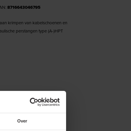
EAN:
8716643046795
t aan krimpen van kabelschoenen en
aulische perstangen type (A-)HPT
ij de volgende shop(s). Selecteer de
estuurd.
Over