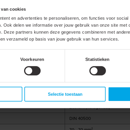
Staat jouw groothandel hier niet tussen?
 van cookies
Neem gerust contact met ons op via
+31 88 002 33 00
of per e-mail via
info@kle
ent en advertenties te personaliseren, om functies voor social
. Ook delen we informatie over jouw gebruik van onze site met 
e. Deze partners kunnen deze gegevens combineren met andere i
bben verzameld op basis van jouw gebruik van hun services.
Voorkeuren
Statistieken
Selectie toestaan
Niet geïsoleerde kabelverbindi
Zeskant (hexagonaal)
DIN 40500
70 - 70 mm²