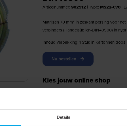
Artikelnummer:
902512
|
Type:
MS22-C70
| 
Matrijzen 70 mm² in zeskant persing voor he
verbinders (Handelsüblich-DIN40500) in hydr
Inhoud verpakking: 1 Stuk in Kartonnen doos
Nu bestellen
Kies jouw online shop
X
Het gekozen artikel
902512
is verkrijgbaar b
desbetreffende shop en je wordt direct doorg
Details
→