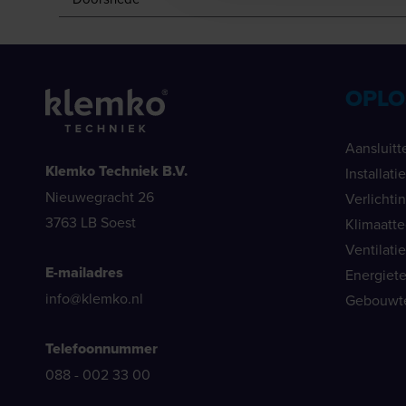
OPLO
Aansluitt
Klemko Techniek B.V.
Installat
Nieuwegracht 26
Verlichti
3763 LB Soest
Klimaatt
Ventilati
E-mailadres
Energiet
info@klemko.nl
Gebouwt
Telefoonnummer
088 - 002 33 00