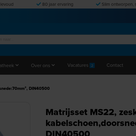
ievoud
80 jaar ervaring
Slim ontworpen, s
Vacatures
Contact
atheek
Over ons
2
orsnede:70mm², DIN40500
Matrijsset MS22, zes
kabelschoen,doorsn
DIN40500