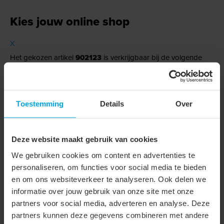
Kies jouw online shop
X
Het gekozen artikel
902123
is verkrijgbaar bij de volgende
shop(s). Selecteer de desbetreffende shop en je wordt direct
doorgestuurd.
Toestemming
Details
Over
→
Staat jouw groothandel hier niet tussen?
Neem gerust contact met ons op via
Deze website maakt gebruik van cookies
+31 88 002 33 00
of per e-mail via
info@klemko.nl
.
We gebruiken cookies om content en advertenties te
personaliseren, om functies voor social media te bieden
en om ons websiteverkeer te analyseren. Ook delen we
Technische gegevens
informatie over jouw gebruik van onze site met onze
partners voor social media, adverteren en analyse. Deze
partners kunnen deze gegevens combineren met andere
Technische gegevens