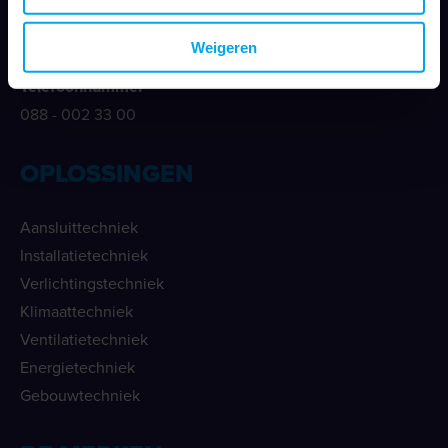
E-mailadres
info@klemko.nl
Weigeren
Telefoonnummer
088 - 002 33 00
OPLOSSINGEN
Aansluittechniek
Installatietechniek
Verlichtingstechniek
Klimaattechniek
Ventilatietechniek
Energietechniek
Gebouwtechniek