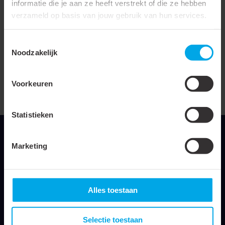
informatie die je aan ze heeft verstrekt of die ze hebben
verzameld op basis van jouw gebruik van hun services.
Toepassing
Perskabelschoenen en
verbinders
Toestemmingsselectie
Noodzakelijk
Persvorm
Doornpersing
Volgens DIN
DIN 46234
Voorkeuren
Matrijsbreedte
35 mm mm
Statistieken
Marketing
Klemko Techniek B.V.
Nieuwegracht 26
Alles toestaan
3763 LB Soest
Selectie toestaan