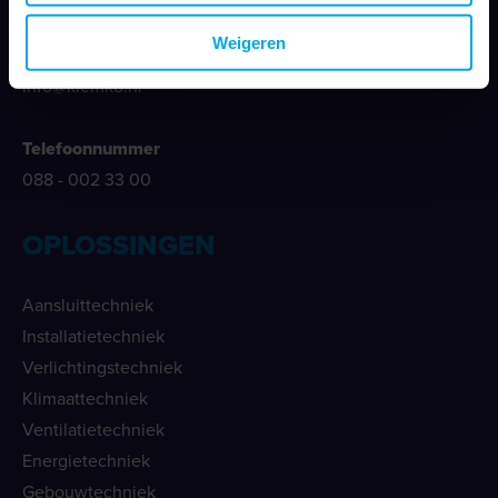
Weigeren
E-mailadres
info@klemko.nl
Telefoonnummer
088 - 002 33 00
OPLOSSINGEN
Aansluittechniek
Installatietechniek
Verlichtingstechniek
Klimaattechniek
Ventilatietechniek
Energietechniek
Gebouwtechniek