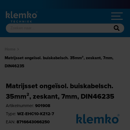
Home
Matrijsset ongeïsol. buiskabelsch. 35mm², zeskant, 7mm,
DIN46235
Matrijsset ongeïsol. buiskabelsch.
35mm², zeskant, 7mm, DIN46235
Artikelnummer:
901908
Type:
WZ-EHC10-KZ12-7
EAN:
8716643066250