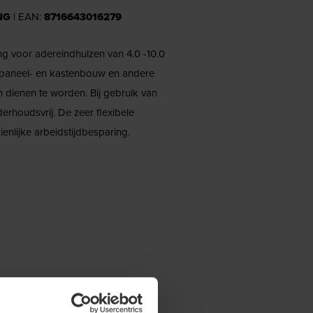
NG
| EAN:
8716643016279
g voor adereindhulzen van 4.0 -10.0
de paneel- en kastenbouw en andere
dienen te worden. Bij gebruik van
erhoudsvrij. De zeer flexibele
enlijke arbeidstijdbesparing.