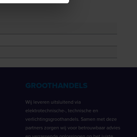
GROOTHANDELS
Wij leveren uitsluitend via
elektrotechnische-, technische en
verlichtingsgroothandels. Samen met deze
partners zorgen wij voor betrouwbaar advies
en verrassende oplossingen op het juiste