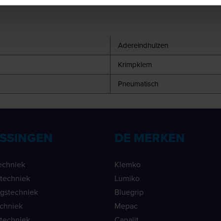
Adereindhulzen
Krimpklem
Pneumatisch
SSINGEN
DE MERKEN
echniek
Klemko
ietechniek
Lumiko
ngstechniek
Bluegrip
echniek
Mepac
etechniek
Canalit