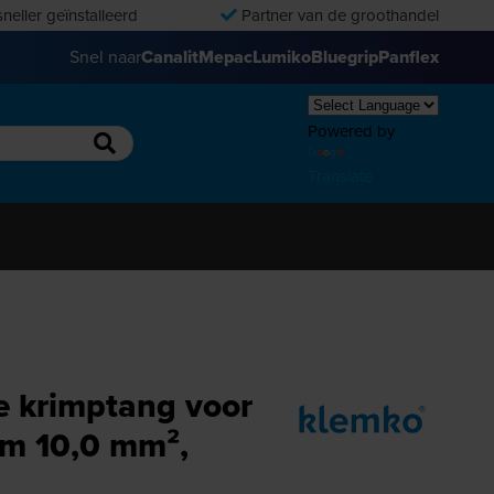
neller geïnstalleerd
Partner van de groothandel
Snel naar
Canalit
Mepac
Lumiko
Bluegrip
Panflex
Powered by
Translate
 krimptang voor
/m 10,0 mm²,