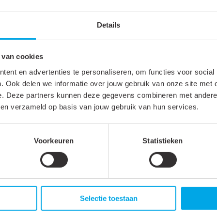
Kies jouw online shop
Details
X
Het gekozen artikel
900145
is verkrijgbaar b
 van cookies
desbetreffende shop en je wordt direct doorg
ent en advertenties te personaliseren, om functies voor social
. Ook delen we informatie over jouw gebruik van onze site met 
→
e. Deze partners kunnen deze gegevens combineren met andere i
Staat jouw groothandel hier niet tussen?
bben verzameld op basis van jouw gebruik van hun services.
Neem gerust contact met ons op via
+31 88 002 33 00
of per e-mail via
info@kle
Voorkeuren
Statistieken
Selectie toestaan