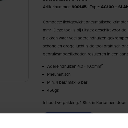
Artikelnummer:
900145
|
Type:
AC100 + SLA
Compacte lichtgewicht pneumatische krimptan
mm². Deze tool is bij uitstek geschikt voor 
plekken waar veel adereindhulzen gekrompen 
schone en droge lucht is de tool praktisch ond
gebruiksmogelijkheden resulteren in een aanzi
Adereindhulzen 4.0 - 10.0mm²
Pneumatisch
Min. 4 bar/ max. 6 bar
450gr.
Inhoud verpakking: 1 Stuk in Kartonnen doos
Nu bestellen