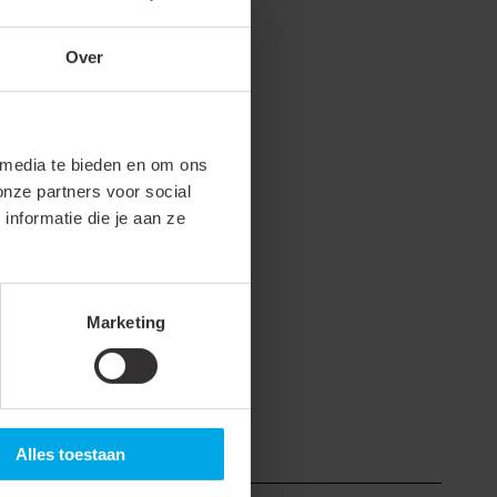
Over
ij de volgende shop(s). Selecteer de
estuurd.
 media te bieden en om ons
onze partners voor social
nformatie die je aan ze
mko.nl
.
Marketing
Alles toestaan