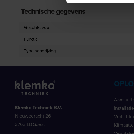
Technische gegevens
Geschikt voor
Functie
Type aandrijving
OPLO
Aansluitt
Klemko Techniek B.V.
Installat
Nieuwegracht 26
Verlichti
3763 LB Soest
Klimaatt
Ventilati