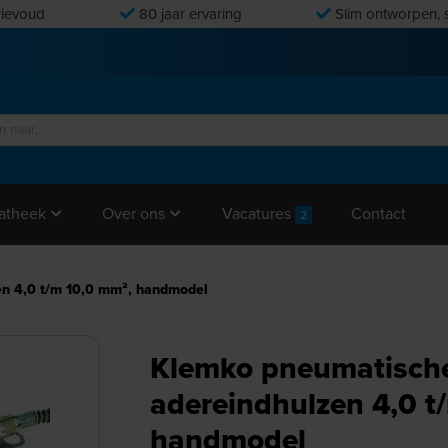
ievoud
80 jaar ervaring
Slim ontworpen, s
Vacatures
Contact
atheek
Over ons
2
en 4,0 t/m 10,0 mm², handmodel
Klemko pneumatische
adereindhulzen 4,0 t
handmodel