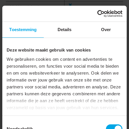
Met klapdeksel
Bevestigingswijze
Inklemmen (snap)
Breedte
83 mm
Toestemming
Details
Over
Hoogte
83 mm
Deze website maakt gebruik van cookies
Diepte
9 mm
We gebruiken cookies om content en advertenties te
Inbouwbreedte
55 mm
personaliseren, om functies voor social media te bieden
en om ons websiteverkeer te analyseren. Ook delen we
Inbouwhoogte
55 mm
informatie over jouw gebruik van onze site met onze
Diameter boring (gaten)
70 mm
partners voor social media, adverteren en analyse. Deze
partners kunnen deze gegevens combineren met andere
informatie die je aan ze heeft verstrekt of die ze hebben
verzameld op basis van jouw gebruik van hun services.
Downloads
Toestemmingsselectie
Noodzakelijk