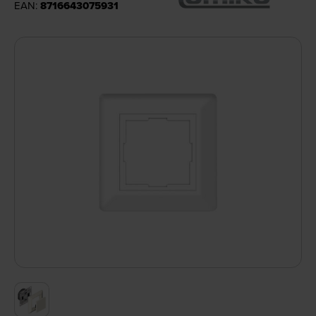
EAN:
8716643075931