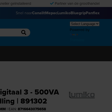
neller geïnstalleerd
Partner van de groothandel
Snel naar
Canalit
Mepac
Lumiko
Bluegrip
Panflex
Powered by
Translate
gitaal 3 - 500VA
lling | 891302
DMM
| EAN:
8716643075658