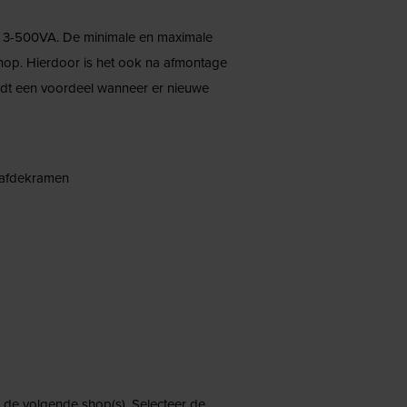
C) 3-500VA. De minimale en maximale
nop. Hierdoor is het ook na afmontage
edt een voordeel wanneer er nieuwe
 afdekramen
ij de volgende shop(s). Selecteer de