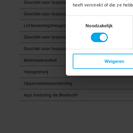
Geschikt voor toepassing met aanwezigheidsmelder
heeft verstrekt of die ze he
Geschikt voor toepassing met tijdschakelaar/timer
Toestemmingsselectie
Lichtwaardegeheugen
Noodzakelijk
Geschikt voor toepassing met RF-drukker
Geschikt voor toepassing met IR-drukker
Materiaalkwaliteit
Weigeren
Halogeenvrij
Oppervlaktebescherming
App besturing via Bluetooth