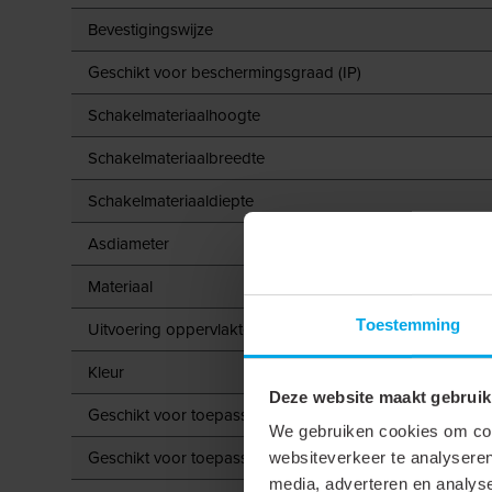
Bevestigingswijze
Geschikt voor beschermingsgraad (IP)
Schakelmateriaalhoogte
Schakelmateriaalbreedte
Schakelmateriaaldiepte
Asdiameter
Materiaal
Toestemming
Uitvoering oppervlakte
Kleur
Deze website maakt gebruik
Geschikt voor toepassing met drukker
We gebruiken cookies om cont
Geschikt voor toepassing met bewegingsmelder
websiteverkeer te analyseren
media, adverteren en analys