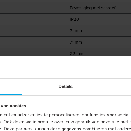
Bevestiging met schroef
IP20
71 mm
71 mm
22 mm
Universeel voor 4 en 6 mm
Accessoire
Details
Glanzend
Aluminium
 van cookies
ent en advertenties te personaliseren, om functies voor social
. Ook delen we informatie over jouw gebruik van onze site met 
e. Deze partners kunnen deze gegevens combineren met andere i