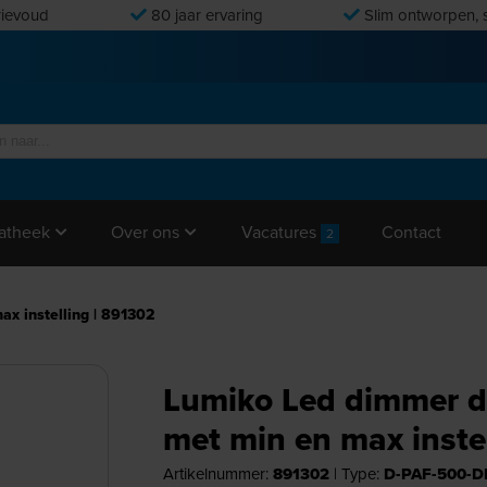
ievoud
80 jaar ervaring
Slim ontworpen, s
Vacatures
Contact
atheek
Over ons
2
ax instelling | 891302
Lumiko Led dimmer di
met min en max inste
Artikelnummer:
891302
|
Type:
D-PAF-500-