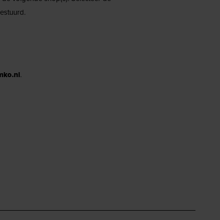
estuurd.
mko.nl
.