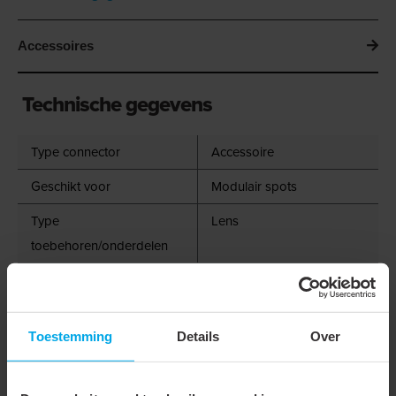
Accessoires
Technische gegevens
Type connector
Accessoire
Geschikt voor
Modulair spots
Type
Lens
toebehoren/onderdelen
Hoek
15 °
Diameter
90 mm
Toestemming
Details
Over
Onderdeel serie
Railspot accessoire