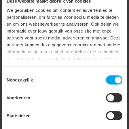
Deze website maakt gebruik van cookies
Accessoires & opties
We gebruiken cookies om content en advertenties te
personaliseren, om functies voor social media te bieden
en om ons websiteverkeer te analyseren. Ook delen we
868169
- LM-
868177
- LM-
informatie over jouw gebruik van onze site met onze
WBTSP26W-30EWW
BTSP26W-30NW
partners voor social media, adverteren en analyse. Deze
partners kunnen deze gegevens combineren met andere
informatie die je aan ze heeft verstrekt of die ze hebben
verzameld op basis van jouw gebruik van hun services.
B-Railspot wit, 26W,
B-Railspot zwart, 26W,
Toestemmingsselectie
Noodzakelijk
2800 lumen, 2700K,
2800 lumen, 4000K,
30°, dimbaar
30°, dimbaar
Witte Lumiko B-
Zwarte Lumiko B-
Voorkeuren
Trackspot, 26W, 2800
Trackspot, 26W, 2800
lumen, 2700K, 30° ...
lumen, 4000K, 30°,
dimbaar ...
Statistieken
Bekijken