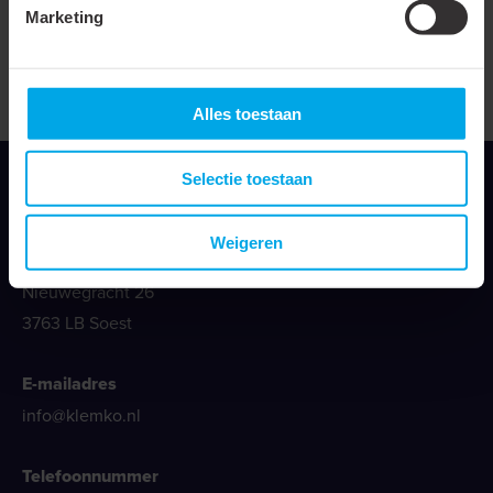
Bekijken
Marketing
Alles toestaan
Selectie toestaan
Weigeren
Klemko Techniek B.V.
Nieuwegracht 26
3763 LB Soest
E-mailadres
info@klemko.nl
Telefoonnummer