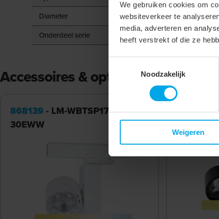
We gebruiken cookies om cont
Diameter
websiteverkeer te analyseren
media, adverteren en analys
Onderdeel serie
heeft verstrekt of die ze he
Toestemmingsselectie
Accessoires & opties
Noodzakelijk
868139
- LM-WBTSP17W-
868143
-
30EWW
Weigeren