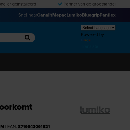
neller geïnstalleerd
Partner van de groothandel
Snel naar
Canalit
Mepac
Lumiko
Bluegrip
Panflex
Powered by
Translate
voorkomt
MM
| EAN:
8716643061521