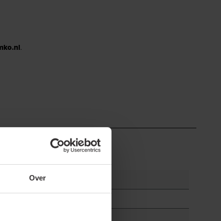
mko.nl
.
Over