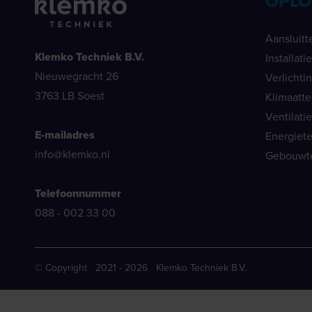
OPLO
Aansluitt
Klemko Techniek B.V.
Installat
Nieuwegracht 26
Verlichti
3763 LB Soest
Klimaatt
Ventilati
E-mailadres
Energiet
info@klemko.nl
Gebouwt
Telefoonnummer
088 - 002 33 00
© Copyright 2021 - 2026 Klemko Techniek B.V.