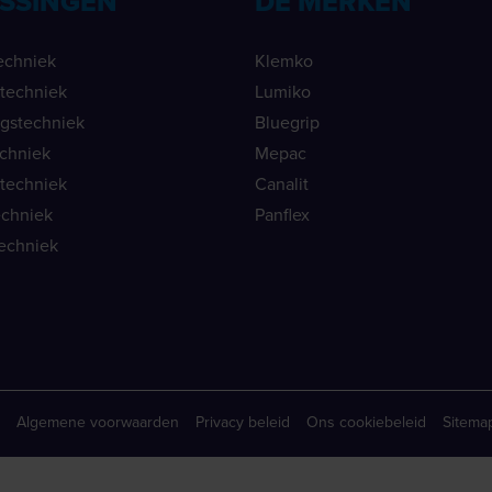
SSINGEN
DE MERKEN
echniek
Klemko
ietechniek
Lumiko
ngstechniek
Bluegrip
echniek
Mepac
etechniek
Canalit
echniek
Panflex
echniek
Algemene voorwaarden
Privacy beleid
Ons cookiebeleid
Sitema