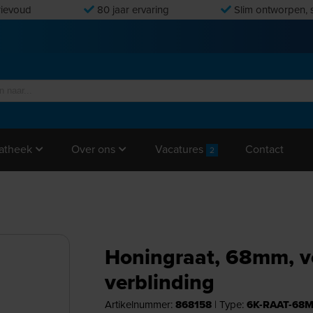
ievoud
80 jaar ervaring
Slim ontworpen, s
Vacatures
Contact
atheek
Over ons
2
Honingraat, 68mm, 
verblinding
Artikelnummer:
868158
|
Type:
6K-RAAT-68