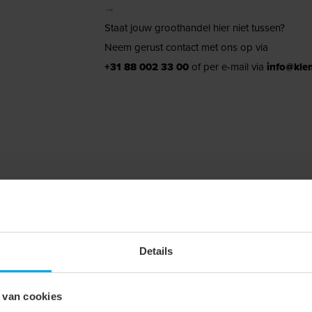
→
Staat jouw groothandel hier niet tussen?
Neem gerust contact met ons op via
+31 88 002 33 00
of per e-mail via
info@kle
Details
Accessoire
Modulair spots
 van cookies
Diffusor