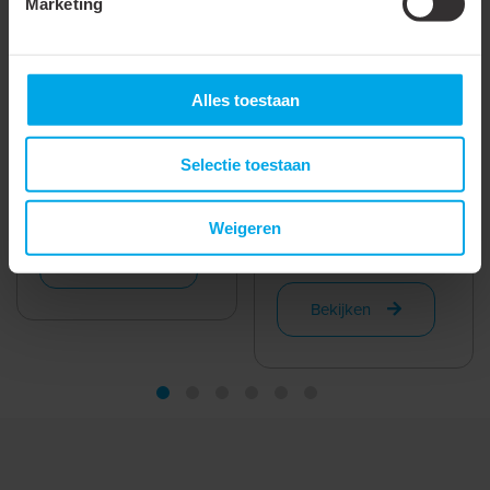
Marketing
Profiel vloer 12
Alles toestaan
montageclip voor in
Eindkap voor Profiel
de vloer , clip U inox
12 opbouw zwart (2
Selectie toestaan
Profiel vloer 12 montage
stuks)
clip U ...
Eindkap voor Profiel 12
opbouw, zwart. VPE 2
Weigeren
stuks. ...
Bekijken
Bekijken