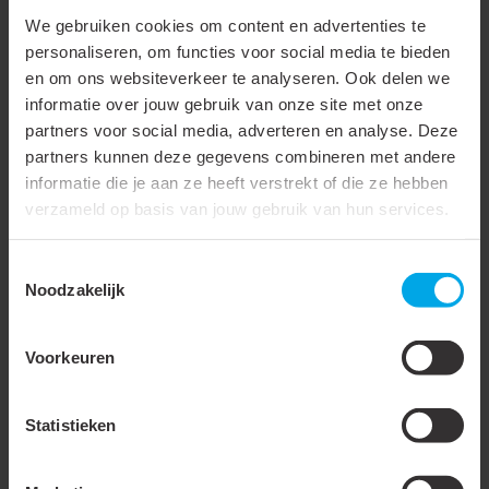
meter wit geschikt
meter grijs geschikt
We gebruiken cookies om content en advertenties te
voor cob ledstrips van
voor cob ledstrips van
personaliseren, om functies voor social media te bieden
max 12mm voor een
Opbouwprofiel voor
max 12mm voor een
Opbouwprofiel voor
en om ons websiteverkeer te analyseren. Ook delen we
homogeen lichtbeeld
ledstrips tot maximaal
homogeen lichtbeeld
ledstrips tot maximaal
informatie over jouw gebruik van onze site met onze
12mm breed.
12mm breed.
partners voor social media, adverteren en analyse. Deze
Combineer het profiel
Combineer het profiel
partners kunnen deze gegevens combineren met andere
met COB strips voor een
met COB strips voor een
informatie die je aan ze heeft verstrekt of die ze hebben
mooi egaal lichtbeeld. ...
mooi egaal lichtbeeld. ...
verzameld op basis van jouw gebruik van hun services.
Bekijken
Bekijken
Toestemmingsselectie
Noodzakelijk
Accessoires & opties
Voorkeuren
Statistieken
865819
- PVL-CLU-INX
865663
- P12-OP-EK-
ZW