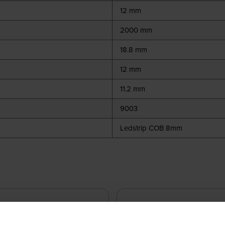
12 mm
2000 mm
18.8 mm
12 mm
11.2 mm
9003
Ledstrip COB 8mm
 P10-IN-ZW-2M
865512
- P10-IN-W-1