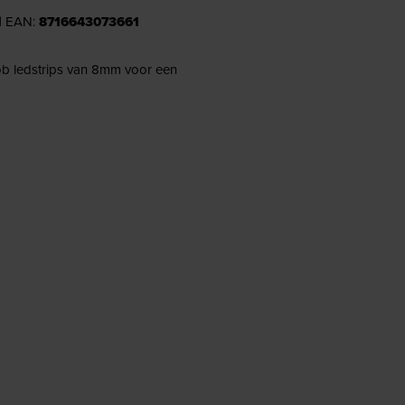
| EAN:
8716643073661
cob ledstrips van 8mm voor een