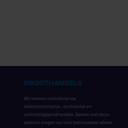
GROOTHANDELS
Wij leveren uitsluitend via
elektrotechnische-, technische en
verlichtingsgroothandels. Samen met deze
partners zorgen wij voor betrouwbaar advies