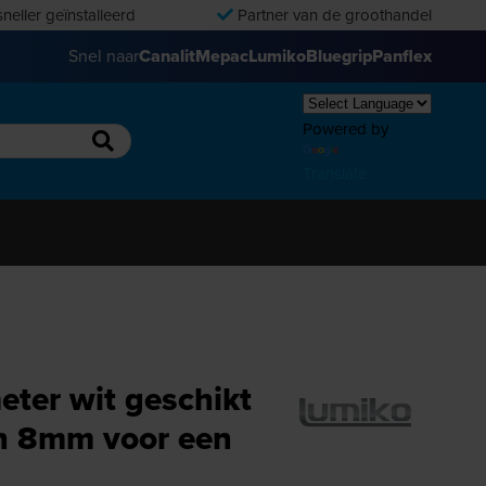
neller geïnstalleerd
Partner van de groothandel
Snel naar
Canalit
Mepac
Lumiko
Bluegrip
Panflex
Powered by
Translate
eter wit geschikt
an 8mm voor een