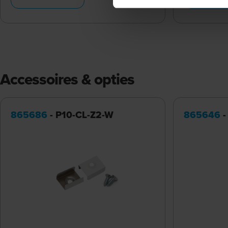
Accessoires & opties
865686
- P10-CL-Z2-W
865646
-