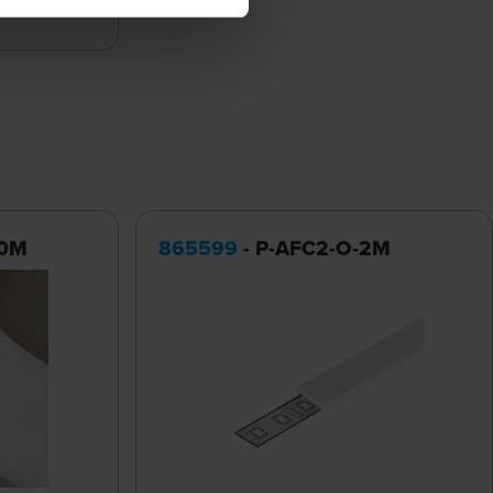
20M
865599
- P-AFC2-O-2M