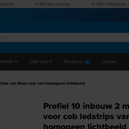
ievoud
80 jaar ervaring
Slim ontworpen, s
Vacatures
Contact
atheek
Over ons
2
dstrips van 8mm voor een homogeen lichtbeeld
Profiel 10 inbouw 2 m
voor cob ledstrips v
homogeen lichtbeeld