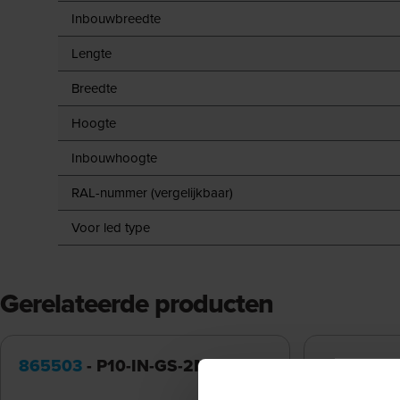
Inbouwbreedte
Lengte
Breedte
Hoogte
Inbouwhoogte
RAL-nummer (vergelijkbaar)
Voor led type
Gerelateerde producten
865503
- P10-IN-GS-2M
865509
-