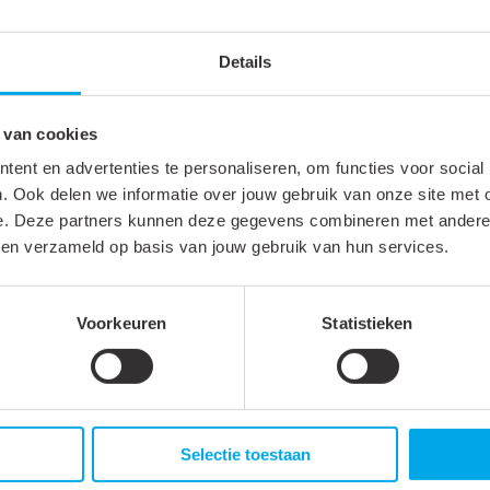
Details
 van cookies
ent en advertenties te personaliseren, om functies voor social
. Ook delen we informatie over jouw gebruik van onze site met 
inbouw 2 meter zwart
Profiel 10 inbouw 1 meter 
e. Deze partners kunnen deze gegevens combineren met andere i
or cob ledstrips van 8mm
voor cob ledstrips van 8m
bben verzameld op basis van jouw gebruik van hun services.
mogeen lichtbeeld
homogeen lichtbeeld
bouw 2 meter zwart geschikt
Profiel 10 inbouw 1 meter wit 
Voorkeuren
Statistieken
strips van 8mm voor een
cob ledstrips van 8mm voor 
tbeeld ...
homogeen lichtbeeld ...
Selectie toestaan
Bekijken