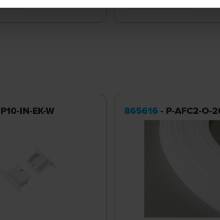
 P10-IN-EK-W
865616
- P-AFC2-O-