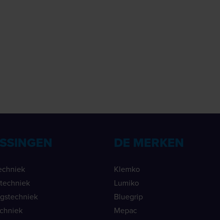
SSINGEN
DE MERKEN
echniek
Klemko
ietechniek
Lumiko
ngstechniek
Bluegrip
echniek
Mepac