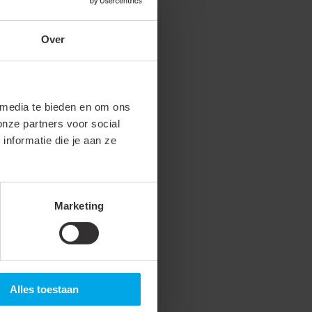
Over
 media te bieden en om ons
onze partners voor social
wit geschikt
nformatie die je aan ze
m voor een
geschikt voor
Marketing
een
Alles toestaan