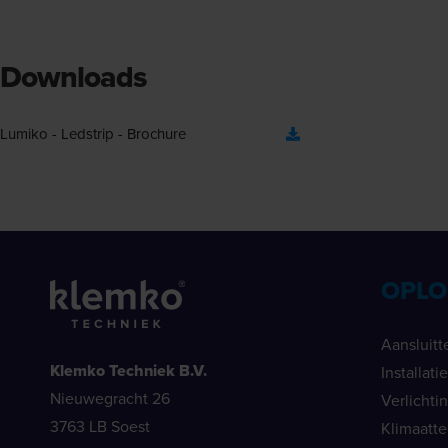
Downloads
Lumiko - Ledstrip - Brochure
OPLO
Aansluitt
Klemko Techniek B.V.
Installat
Nieuwegracht 26
Verlichti
3763 LB Soest
Klimaatt