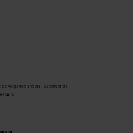
ij de volgende shop(s). Selecteer de
estuurd.
mko.nl
.