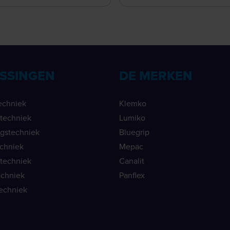
SSINGEN
DE MERKEN
echniek
Klemko
ietechniek
Lumiko
ngstechniek
Bluegrip
echniek
Mepac
etechniek
Canalit
echniek
Panflex
echniek