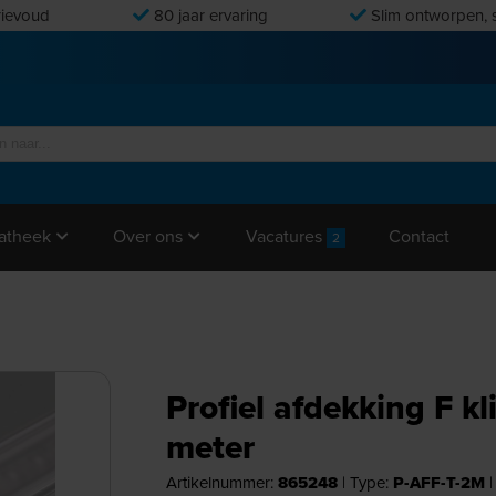
ievoud
80 jaar ervaring
Slim ontworpen, s
Vacatures
Contact
atheek
Over ons
2
Profiel afdekking F kl
meter
Artikelnummer:
865248
|
Type:
P-AFF-T-2M