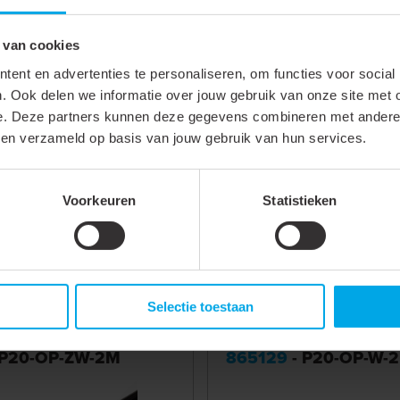
 van cookies
ent en advertenties te personaliseren, om functies voor social
Helder
. Ook delen we informatie over jouw gebruik van onze site met 
95 %
e. Deze partners kunnen deze gegevens combineren met andere i
bben verzameld op basis van jouw gebruik van hun services.
2000 mm
17.6 mm
Voorkeuren
Statistieken
4 mm
Selectie toestaan
 P20-OP-ZW-2M
865129
- P20-OP-W-