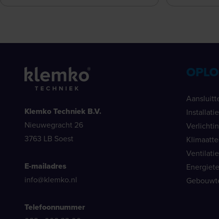
OPLO
Aansluitt
Klemko Techniek B.V.
Installat
Nieuwegracht 26
Verlichti
3763 LB Soest
Klimaatt
Ventilati
E-mailadres
Energiet
info@klemko.nl
Gebouwt
Telefoonnummer