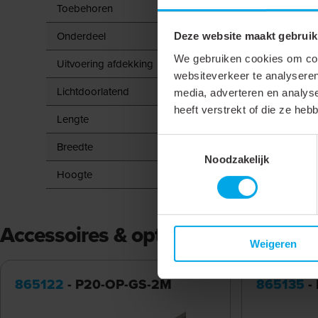
Toebehoren
Onderdeel
Deze website maakt gebruik
We gebruiken cookies om cont
Uitvoering afdekking
websiteverkeer te analyseren
Lichtdoorlatend
media, adverteren en analys
heeft verstrekt of die ze he
Lengte
Toestemmingsselectie
Breedte
Noodzakelijk
Hoogte
Accessoires & opties
Weigeren
865122
- P20-OP-GS-2M
865135
-