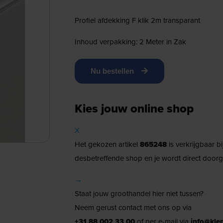
Profiel afdekking F klik 2m transparant
Inhoud verpakking: 2 Meter in Zak
Nu bestellen
Kies jouw online shop
X
Het gekozen artikel
865248
is verkrijgbaar b
desbetreffende shop en je wordt direct doorg
→
Staat jouw groothandel hier niet tussen?
Neem gerust contact met ons op via
+31 88 002 33 00
of per e-mail via
info@kle