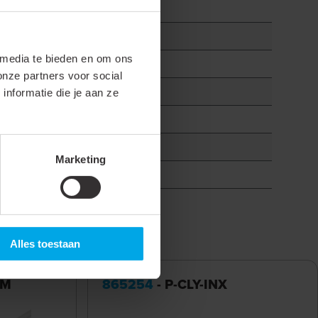
 media te bieden en om ons
onze partners voor social
nformatie die je aan ze
Marketing
Alles toestaan
2M
865254
- P-CLY-INX