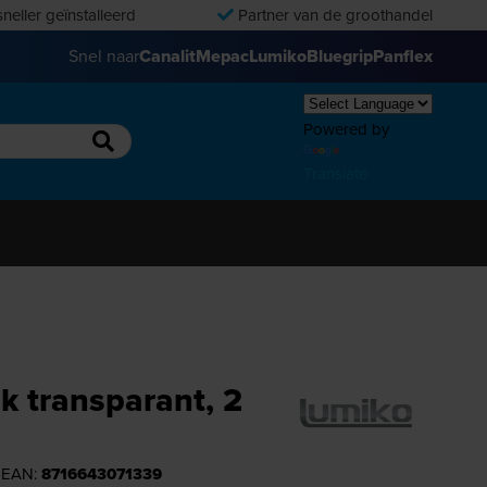
neller geïnstalleerd
Partner van de groothandel
Snel naar
Canalit
Mepac
Lumiko
Bluegrip
Panflex
Powered by
Translate
ik transparant, 2
| EAN:
8716643071339