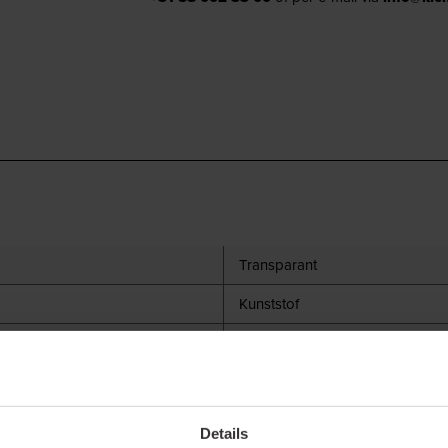
Transparant
Kunststof
Ledstrips profiel 20
Afdekking F
Afdekking
Details