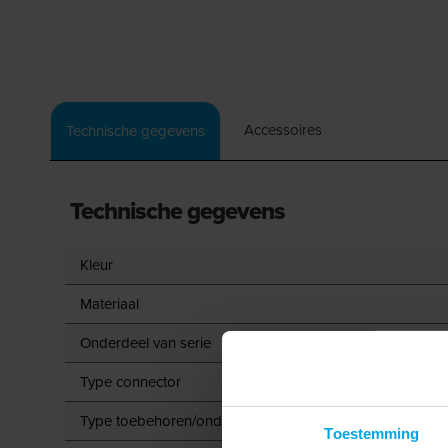
Accessoires
Technische gegevens
Technische gegevens
Kleur
Materiaal
Onderdeel van serie
Type connector
Type toebehoren/onderdelen
Toestemming