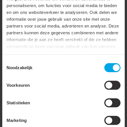
Voorschakelapparaat
LED regeling
personaliseren, om functies voor social media te bieden
spanningsgestuurd
en om ons websiteverkeer te analyseren. Ook delen we
informatie over jouw gebruik van onze site met onze
Energie-efficiëntieklasse
A++, A+, A (LED)
partners voor social media, adverteren en analyse. Deze
van de ingebouwde lamp
partners kunnen deze gegevens combineren met andere
informatie die je aan ze heeft verstrekt of die ze hebben
Lichtkleur
RGB
verzameld op basis van jouw gebruik van hun services.
Hoogte/diepte
4.5 mm
Toestemmingsselectie
Aantal polen
4
Noodzakelijk
Geschikt voor dimmer
Voorkeuren
Meer laden
Statistieken
Accessoires & opties
Marketing