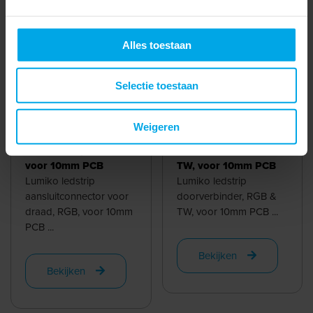
860934
- LLS67-ASC-
860940
- LLS67-CON-
RGB-10-Q
RGB-12-Q
Alles toestaan
Selectie toestaan
Weigeren
Aansluitconnector
Ledstrip
voor ledstrip, RGB,
doorverbinder, RGB &
voor 10mm PCB
TW, voor 10mm PCB
Lumiko ledstrip
Lumiko ledstrip
aansluitconnector voor
doorverbinder, RGB &
draad, RGB, voor 10mm
TW, voor 10mm PCB ...
PCB ...
Bekijken
Bekijken