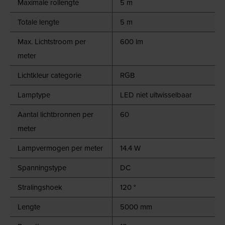
Maximale rollengte
5 m
Totale lengte
5 m
Max. Lichtstroom per
600 lm
meter
Lichtkleur categorie
RGB
Lamptype
LED niet uitwisselbaar
Aantal lichtbronnen per
60
meter
Lampvermogen per meter
14.4 W
Spanningstype
DC
Stralingshoek
120 °
Lengte
5000 mm