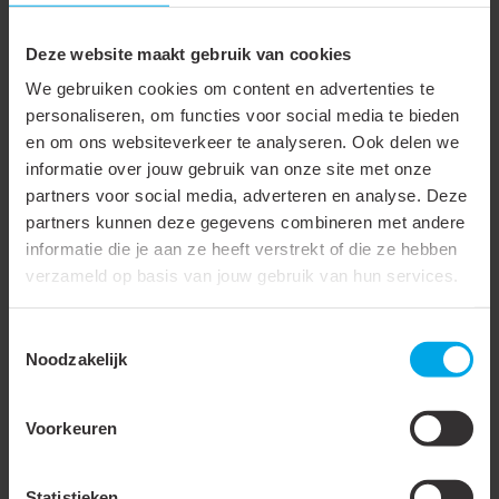
Lichtstroom per meter
1150 lm
Deze website maakt gebruik van cookies
Lampspanning
24 - 24 V
We gebruiken cookies om content en advertenties te
Voorschakelapparaat
LED regeling
personaliseren, om functies voor social media te bieden
spanningsgestuurd
en om ons websiteverkeer te analyseren. Ook delen we
informatie over jouw gebruik van onze site met onze
Energie-efficiëntieklasse
A++, A+, A (LED)
partners voor social media, adverteren en analyse. Deze
van de ingebouwde lamp
partners kunnen deze gegevens combineren met andere
Lichtkleur
Wit
informatie die je aan ze heeft verstrekt of die ze hebben
verzameld op basis van jouw gebruik van hun services.
Kleurweergave-index
80-89
Hoogte/diepte
4.5 mm
Toestemmingsselectie
Noodzakelijk
Meer laden
Voorkeuren
Statistieken