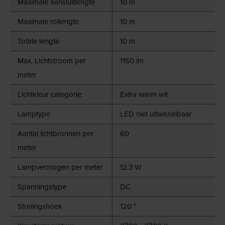
Maximale aansluitlengte
10 m
Maximale rollengte
10 m
Totale lengte
10 m
Max. Lichtstroom per
1150 lm
meter
Lichtkleur categorie
Extra warm wit
Lamptype
LED niet uitwisselbaar
Aantal lichtbronnen per
60
meter
Lampvermogen per meter
12.3 W
Spanningstype
DC
Stralingshoek
120 °