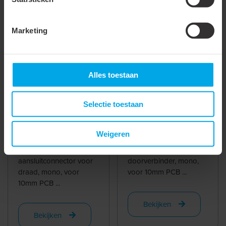
Accessoires & opties
Marketing
860932
- LLS67-ASC-
860938
- LLS67-CON-
MONO-10-Q
MONO-10-Q
Alles toestaan
Selectie toestaan
Aansluitconnector
Ledstrip
voor ledstrip, mono,
doorverbinder, mono,
Weigeren
voor 10mm PCB
voor 10mm PCB
Lumiko ledstrip
Lumiko ledstrip
aansluitconnector voor
doorverbinder, mono,
draad, mono, voor
voor 10mm PCB ...
10mm PCB ...
Bekijken
Bekijken