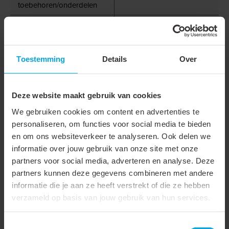
toebehoren/onderdelen
Toebehoren
Onderdeel
Toestemming
Details
Over
Voor PCB breedte
8 mm
Type Connector
Plug
Deze website maakt gebruik van cookies
We gebruiken cookies om content en advertenties te
Accessoires & opties
personaliseren, om functies voor social media te bieden
en om ons websiteverkeer te analyseren. Ook delen we
informatie over jouw gebruik van onze site met onze
partners voor social media, adverteren en analyse. Deze
861108
- LLS20-B-
861109
- LLS20-B-NW-
EWW-5M
5M
partners kunnen deze gegevens combineren met andere
informatie die je aan ze heeft verstrekt of die ze hebben
verzameld op basis van jouw gebruik van hun services.
Toestemmingsselectie