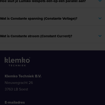
Hoe sluit je Lumiko ledspots één-op-één parallel aan?
Wat is Constante spanning (Constante Voltage)?
Wat is Constante stroom (Constant Current)?
Klemko Techniek B.V.
Nieuwegracht 26
3763 LB Soest
E-mailadres