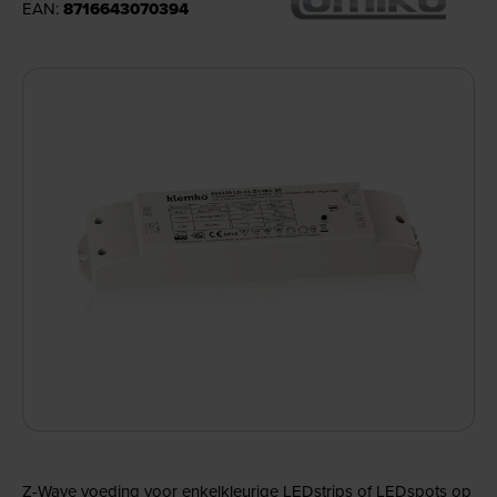
EAN:
8716643070394
Z-Wave voeding voor enkelkleurige LEDstrips of LEDspots op