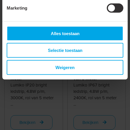
Marketing
861112
- LLS20-B-WW-
861804
- LLS67-B-
5M
UWW-5M
Alles toestaan
Selectie toestaan
Bright ledstrip IP20,
Bright ledstrip IP67,
Weigeren
4,8W p/m, 3000K, 5
4.8W p/m, 2400K, rol
meter
van 5 meter
Lumiko IP20 bright
Lumiko IP67 bright
ledstrip, 4.8W p/m,
ledstrip, 4.8W p/m,
3000K, rol van 5 meter
2400K, rol van 5 meter
...
...
Bekijken
Bekijken