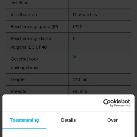
instelbaar
Instelbaar via
Dipswitches
Beschermingsgraad (IP)
IP20
Beschermingsklasse
II
volgens IEC 61140
Geschikt voor
buitengebruik
Lengte
210 mm
Breedte
60 mm
Hoogte
32 mm
Nom. (meet)frequentie
50 - 60 Hz
Toestemming
Details
Over
Omgevingstemperatuur
-20 - 45 °C