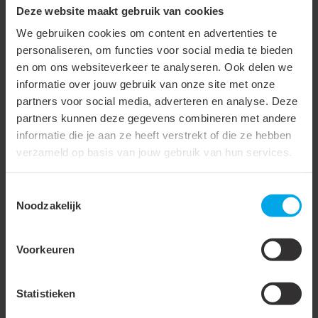
Met bekabeling
Deze website maakt gebruik van cookies
Ingebouwde ventilator
We gebruiken cookies om content en advertenties te
personaliseren, om functies voor social media te bieden
Frequentie
50 - 60 Hz
en om ons websiteverkeer te analyseren. Ook delen we
ingangsspanning
informatie over jouw gebruik van onze site met onze
partners voor social media, adverteren en analyse. Deze
Zelfstandig werkend
partners kunnen deze gegevens combineren met andere
SELV
informatie die je aan ze heeft verstrekt of die ze hebben
verzameld op basis van jouw gebruik van hun services.
Overbelastingsbeveiliging
Beveiliging voor
Toestemmingsselectie
Noodzakelijk
temperatuur
Voorkeuren
Meer laden
Statistieken
Accessoires & opties