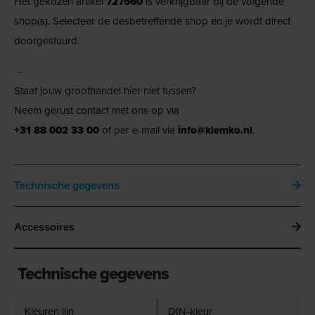
Het gekozen artikel
727560
is verkrijgbaar bij de volgende
shop(s). Selecteer de desbetreffende shop en je wordt direct
doorgestuurd.
→
Staat jouw groothandel hier niet tussen?
Neem gerust contact met ons op via
+31 88 002 33 00
of per e-mail via
info@klemko.nl
.
Technische gegevens
Accessoires
Technische gegevens
Kleuren lijn
DIN-kleur