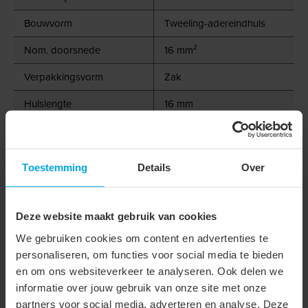
Bouwvorm
Tweeling-adereindhuls
Nom. doorsnede
16 mm²
Verpakkingsvorm
Zak
Hulslengte
16 mm
Geïsoleerd
Halogeenvrij
Toestemming
Details
Over
Kleur
Blauw
Materiaal
Koper
Deze website maakt gebruik van cookies
Oppervlaktebescherming
Vertind
We gebruiken cookies om content en advertenties te
personaliseren, om functies voor social media te bieden
Voor kortsluitvaste lijnen
en om ons websiteverkeer te analyseren. Ook delen we
informatie over jouw gebruik van onze site met onze
Met markeringsvaan
partners voor social media, adverteren en analyse. Deze