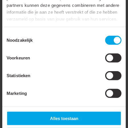
Levering op band
partners kunnen deze gegevens combineren met andere
informatie die je aan ze heeft verstrekt of die ze hebben
Materiaal isolatie
Polypropyleen (PP)
verzameld op basis van jouw gebruik van hun services.
AWG-maat
6
Toestemmingsselectie
Totale lengte (L1)
31 mm
Noodzakelijk
Ingang Diameter
8.5 mm
Binnenzijde (d1)
Voorkeuren
Ingang Diameter (LB2)
8.8 - 16.6 mm
Statistieken
Accessoires & opties
Marketing
903250
- SKT-4016 PH
903260
- SKT-1035 PH
Alles toestaan