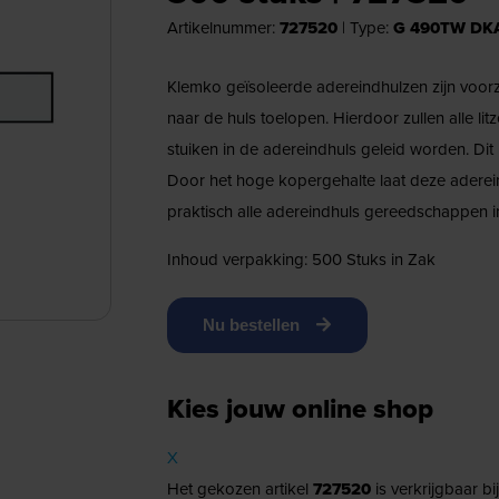
Artikelnummer:
727520
|
Type:
G 490TW DK
Klemko geïsoleerde adereindhulzen zijn voorz
naar de huls toelopen. Hierdoor zullen alle li
stuiken in de adereindhuls geleid worden. Dit
Door het hoge kopergehalte laat deze aderein
praktisch alle adereindhuls gereedschappen i
Inhoud verpakking: 500 Stuks in Zak
Nu bestellen
Kies jouw online shop
X
Het gekozen artikel
727520
is verkrijgbaar b