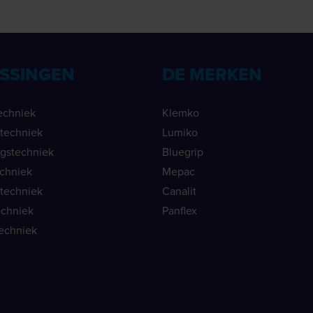
SSINGEN
DE MERKEN
echniek
Klemko
ietechniek
Lumiko
ngstechniek
Bluegrip
echniek
Mepac
etechniek
Canalit
echniek
Panflex
echniek