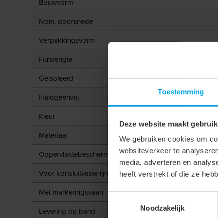
Bouwvorm
Nom. doorsnede
Verpakkingsvorm
Hulslengte
Geïsoleerd
Toestemming
Halogeenvrij
Kleur
Deze website maakt gebruik
Materiaal
We gebruiken cookies om cont
websiteverkeer te analyseren
Oppervlaktebescherming
media, adverteren en analys
Voor kortsluitvaste lijnen
heeft verstrekt of die ze he
Met markeringsvaan
Toestemmingsselectie
Noodzakelijk
Levering op band