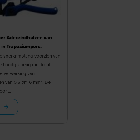
oer Adereindhulzen van
in Trapeziumpers.
 sperkrimptang voorzien van
 handgrepeng met front-
de verwerking van
en van 0,5 t/m 6 mm². De
or ...