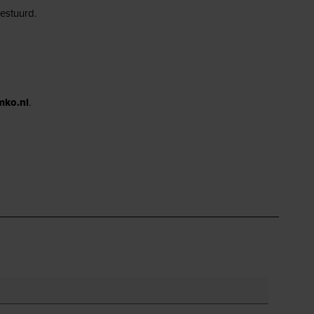
estuurd.
mko.nl
.