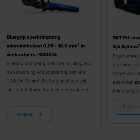
Bluegrip sperkrimptang
SKT Frt-inv
adereindhulzen 0,08 - 10,0 mm² in
0,5-6,0mm² 
vierkantpers | 900014
Ergonomische
Bluegrip krimptang met sperinrichting voor
ergonomische
de verwerking van adereindhulzen van
invoer voor 
0,08 t/m 10 mm². De tang heeft een zelf
adereindhulz
stellend diafragmasysteem en maakt een ...
krimp krijgt do
Bekijken
Bekijken