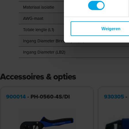
Materiaal isolatie
AWG-maat
Weigeren
Totale lengte (L1)
Ingang Diameter Binnenzijde (d1)
Ingang Diameter (LB2)
Accessoires & opties
900014
- PH-0560-4S/DI
930305
-