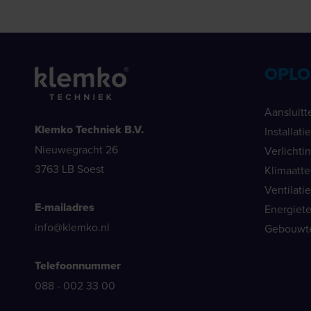
OPLO
Aansluitt
Klemko Techniek B.V.
Installat
Nieuwegracht 26
Verlichti
3763 LB Soest
Klimaatt
Ventilati
E-mailadres
Energiet
info@klemko.nl
Gebouwt
Telefoonnummer
088 - 002 33 00