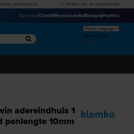
neller geïnstalleerd
Partner van de groothandel
Canalit
Mepac
Lumiko
Bluegrip
Panflex
Snel naar
Powered by
Translate
win adereindhuls 1
od penlengte 10mm