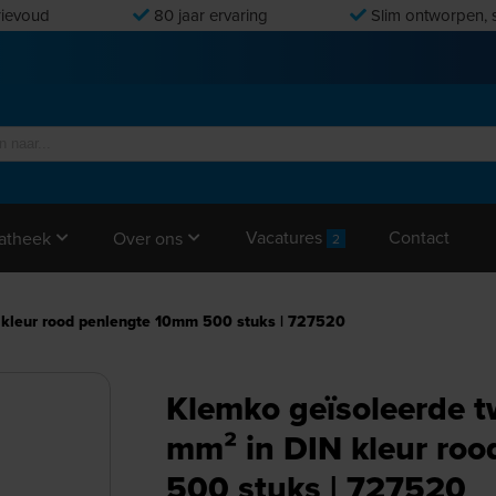
ievoud
80 jaar ervaring
Slim ontworpen, s
Vacatures
Contact
atheek
Over ons
2
 kleur rood penlengte 10mm 500 stuks | 727520
Klemko geïsoleerde t
mm² in DIN kleur ro
500 stuks | 727520