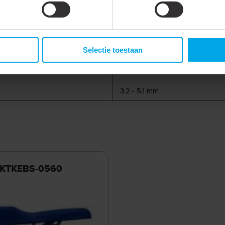
Polypropyleen (PP)
18
Selectie toestaan
17 mm
2.05 mm
3.2 - 5.1 mm
 KTKEBS-0560