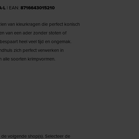
A-L
| EAN:
8716643015210
ien van kleurkragen die perfect konisch
tzen van een ader zonder stoten of
 bespaart heel veel tijd en ongemak.
dhuls zich perfect verwerken in
n alle soorten krimpvormen.
ij de volgende shop(s). Selecteer de