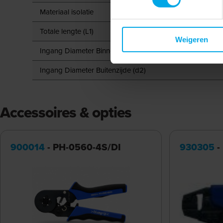
Materiaal isolatie
Totale lengte (L1)
Weigeren
Ingang Diameter Binnenzijde (d1)
Ingang Diameter Buitenzijde (d2)
Accessoires & opties
900014
- PH-0560-4S/DI
930305
-