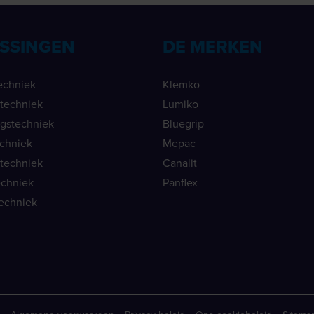
SSINGEN
DE MERKEN
echniek
Klemko
ietechniek
Lumiko
ngstechniek
Bluegrip
echniek
Mepac
etechniek
Canalit
echniek
Panflex
echniek