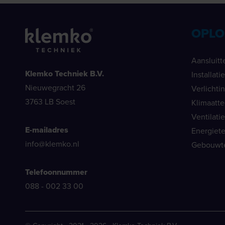
OPLO
Aansluitt
Klemko Techniek B.V.
Installat
Nieuwegracht 26
Verlichti
3763 LB Soest
Klimaatt
Ventilati
E-mailadres
Energiet
info@klemko.nl
Gebouwt
Telefoonnummer
088 - 002 33 00