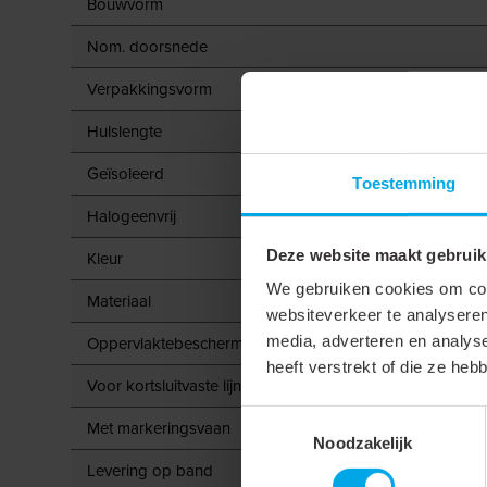
Bouwvorm
Nom. doorsnede
Verpakkingsvorm
Hulslengte
Geïsoleerd
Toestemming
Halogeenvrij
Deze website maakt gebruik
Kleur
We gebruiken cookies om cont
Materiaal
websiteverkeer te analyseren
media, adverteren en analys
Oppervlaktebescherming
heeft verstrekt of die ze he
Voor kortsluitvaste lijnen
Toestemmingsselectie
Met markeringsvaan
Noodzakelijk
Levering op band