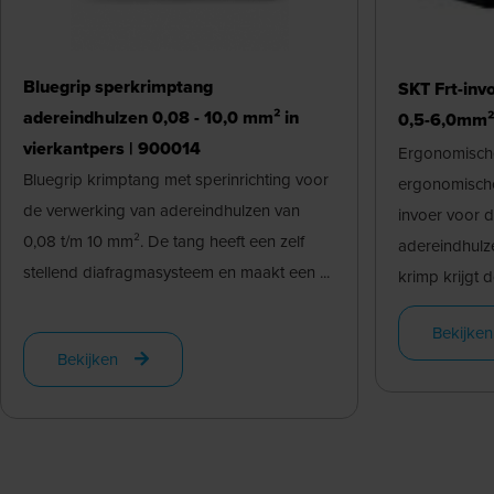
Bluegrip sperkrimptang
SKT Frt-inv
adereindhulzen 0,08 - 10,0 mm² in
0,5-6,0mm² 
vierkantpers | 900014
Ergonomische
Bluegrip krimptang met sperinrichting voor
ergonomische
de verwerking van adereindhulzen van
invoer voor 
0,08 t/m 10 mm². De tang heeft een zelf
adereindhulz
stellend diafragmasysteem en maakt een ...
krimp krijgt do
Bekijken
Bekijken