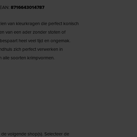
 EAN:
8716643014787
ien van kleurkragen die perfect konisch
tzen van een ader zonder stoten of
 bespaart heel veel tijd en ongemak.
dhuls zich perfect verwerken in
n alle soorten krimpvormen.
ij de volgende shop(s). Selecteer de