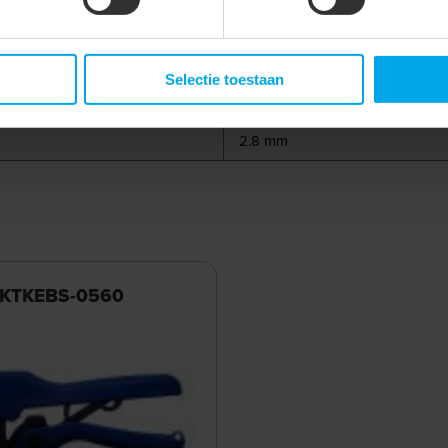
Polypropyleen (PP)
18 mm
Selectie toestaan
1.3 mm
2.8 mm
 KTKEBS-0560