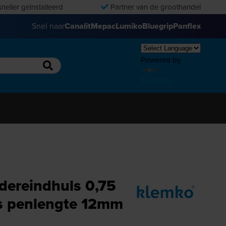
neller geïnstalleerd
Partner van de groothandel
Snel naar
Canalit
Mepac
Lumiko
Bluegrip
Panflex
Powered by
Translate
dereindhuls 0,75
js penlengte 12mm