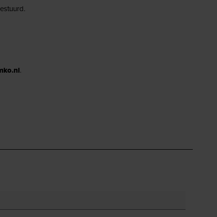
estuurd.
mko.nl
.