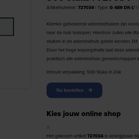
Artikelnummer:
727034
|
Type:
G 489 DK-L*
|
Klemko geïsoleerde adereindhulzen zijn voorz
naar de huls toelopen. Hierdoor zullen alle li
stuiken in de adereindhuls geleid worden. Dit
Door het hoge kopergehalte laat deze aderein
praktisch alle adereindhuls gereedschappen i
Inhoud verpakking: 500 Stuks in Zak
Nu bestellen
Kies jouw online shop
X
Het gekozen artikel
727034
is verkrijgbaar b