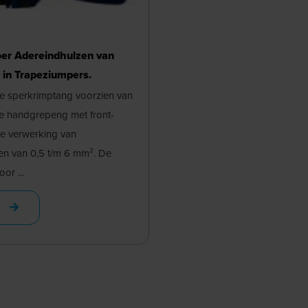
oer Adereindhulzen van
in Trapeziumpers.
 sperkrimptang voorzien van
 handgrepeng met front-
de verwerking van
en van 0,5 t/m 6 mm². De
or ...