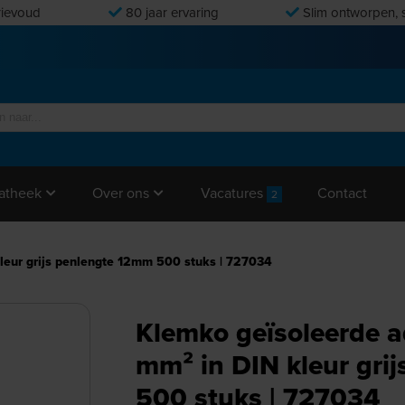
ievoud
80 jaar ervaring
Slim ontworpen, s
Vacatures
Contact
atheek
Over ons
2
leur grijs penlengte 12mm 500 stuks | 727034
Klemko geïsoleerde a
mm² in DIN kleur gri
500 stuks | 727034