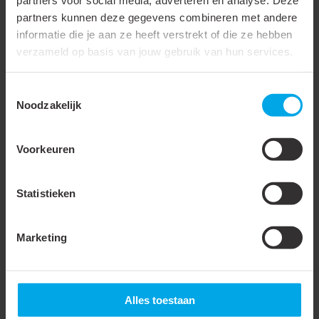
partners voor social media, adverteren en analyse. Deze
Materiaal isolatie
Polypropyleen (PP)
partners kunnen deze gegevens combineren met andere
informatie die je aan ze heeft verstrekt of die ze hebben
AWG-maat
14
verzameld op basis van jouw gebruik van hun services.
Totale lengte (L1)
25 mm
Toestemmingsselectie
Ingang Diameter
2.3 mm
Noodzakelijk
Binnenzijde (d1)
Ingang Diameter
4.2 mm
Voorkeuren
Buitenzijde (d2)
Statistieken
Accessoires & opties
Marketing
900014
- PH-0560-
930305
- KTKEBS-
4S/DI
0560
Alles toestaan