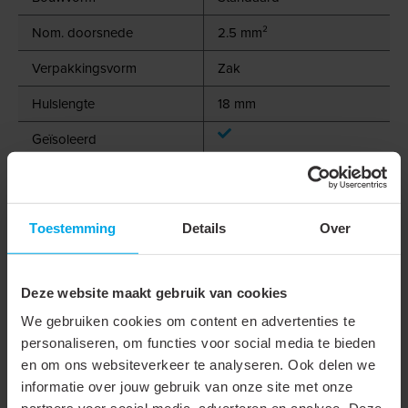
Nom. doorsnede
2.5 mm²
Verpakkingsvorm
Zak
Hulslengte
18 mm
Geïsoleerd
Halogeenvrij
Kleur
Blauw
Toestemming
Details
Over
Materiaal
Koper
Oppervlaktebescherming
Vertind
Deze website maakt gebruik van cookies
Voor kortsluitvaste lijnen
We gebruiken cookies om content en advertenties te
personaliseren, om functies voor social media te bieden
Met markeringsvaan
en om ons websiteverkeer te analyseren. Ook delen we
Levering op band
informatie over jouw gebruik van onze site met onze