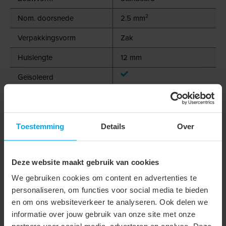
Nom. doorsnede
2.5 mm²
Verpakkingsvorm
Zak
Hulslengte
12 mm
Geïsoleerd
Halogeenvrij
Kleur
Blauw
Toestemming
Details
Over
Materiaal
Koper
Oppervlaktebescherming
Vertind
Deze website maakt gebruik van cookies
Voor kortsluitvaste lijnen
We gebruiken cookies om content en advertenties te
personaliseren, om functies voor social media te bieden
Met markeringsvaan
en om ons websiteverkeer te analyseren. Ook delen we
Levering op band
informatie over jouw gebruik van onze site met onze