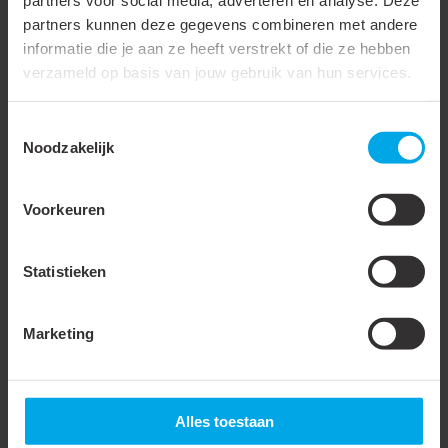
partners voor social media, adverteren en analyse. Deze
Materiaal isolatie
Polypropyleen (PP)
partners kunnen deze gegevens combineren met andere
informatie die je aan ze heeft verstrekt of die ze hebben
AWG-maat
14
verzameld op basis van jouw gebruik van hun services.
Totale lengte (L1)
19 mm
Toestemmingsselectie
Ingang Diameter
2.3 mm
Noodzakelijk
Binnenzijde (d1)
Ingang Diameter
4.2 mm
Voorkeuren
Buitenzijde (d2)
Statistieken
Accessoires & opties
Marketing
900014
- PH-0560-
930305
- KTKEBS-
4S/DI
0560
Alles toestaan