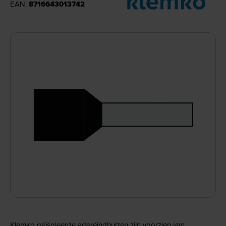
EAN:
8716643013742
Klemko geïsoleerde adereindhulzen zijn voorzien van