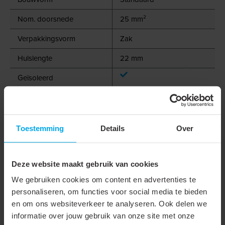
Nom. doorsnede
25 mm²
Verpakkingsvorm
Zak
Hulslengte
22 mm
Geïsoleerd
Halogeenvrij
Kleur
Zwart
Toestemming
Details
Over
Materiaal
Koper
Oppervlaktebescherming
Vertind
Deze website maakt gebruik van cookies
Voor kortsluitvaste lijnen
We gebruiken cookies om content en advertenties te
personaliseren, om functies voor social media te bieden
Met markeringsvaan
en om ons websiteverkeer te analyseren. Ook delen we
Levering op band
informatie over jouw gebruik van onze site met onze