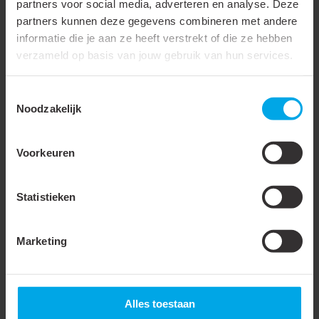
partners voor social media, adverteren en analyse. Deze
Materiaal isolatie
Polypropyleen (PP)
partners kunnen deze gegevens combineren met andere
informatie die je aan ze heeft verstrekt of die ze hebben
AWG-maat
4
verzameld op basis van jouw gebruik van hun services.
Totale lengte (L1)
35 mm
Toestemmingsselectie
Ingang Diameter
7.5 mm
Noodzakelijk
Binnenzijde (d1)
Ingang Diameter
11 mm
Voorkeuren
Buitenzijde (d2)
Statistieken
Accessoires & opties
Marketing
930290
- KTKEB-1025
930295
- KTCEB-1635
Alles toestaan