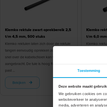
Klemko rektule zwart oprekbereik 2,5
Klemko rekt
t/m 4,5 mm, 500 stuks
t/m 6,0 mm
Klemko rektulen laten zich door de rektule
Klemko rektul
tangen eenvoudig oprekken zodat de tule
tangen eenvo
snel over de kabelschoen kan worden
snel over de
aangebracht. De tule is hoog flexibel en
aangebracht. 
past ...
past ...
Toestemming
Bekijken
Bekijken
Deze website maakt gebruik
We gebruiken cookies om cont
websiteverkeer te analyseren
media, adverteren en analys