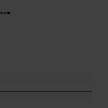
mko.nl
.