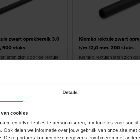
ule zwart oprekbereik 3,0
Klemko rektule zwart opre
, 500 stuks
t/m 12,0 mm, 200 stuks
en laten zich door de rektule
Klemko rektulen laten zich do
udig oprekken zodat de tule
tangen eenvoudig oprekken z
 kabelschoen kan worden
snel over de kabelschoen ka
De tule is hoog flexibel en
aangebracht. De tule is hoog f
past ...
Details
Bekijken
 van cookies
ent en advertenties te personaliseren, om functies voor social
. Ook delen we informatie over jouw gebruik van onze site met 
e. Deze partners kunnen deze gegevens combineren met andere i