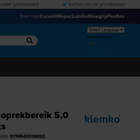
neller geïnstalleerd
Partner van de groothandel
Snel naar
Canalit
Mepac
Lumiko
Bluegrip
Panflex
Powered by
Translate
 oprekbereik 5,0
ks
 EAN:
8716643018822