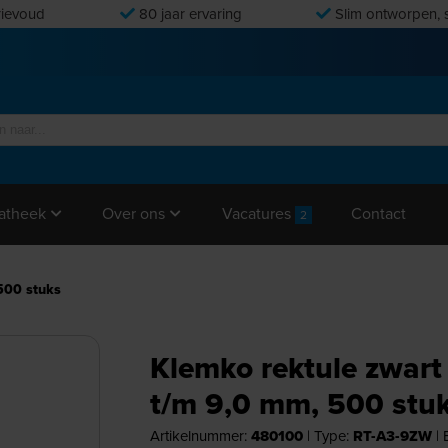
ievoud
80 jaar ervaring
Slim ontworpen, s
Vacatures
Contact
atheek
Over ons
2
500 stuks
Klemko rektule zwart
t/m 9,0 mm, 500 stu
Artikelnummer:
480100
|
Type:
RT-A3-9ZW
|