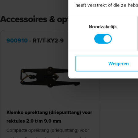
heeft verstrekt of die ze he
Accessoires & opties
Toestemmingsselectie
Noodzakelijk
900910
- RT/T-KY2-9
Weigeren
Klemko oprektang (driepunttang) voor
rektules 2,0 t/m 9,0 mm
Compacte oprektang (driepunttang) voor