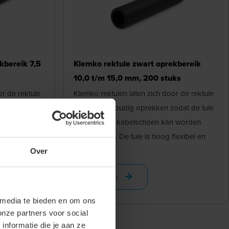
kbereik 7,5
Klemko rektule zwart oprekbereik
10,0 t/m 15,0 mm, 200 stuks
or de rektule
Klemko rektulen laten zich door de rektule
odat de tule
tangen eenvoudig oprekken zodat de tule
n worden
snel over de kabelschoen kan worden
lexibel en
aangebracht. De tule is hoog flexibel en
past ...
Over
Bekijken
 media te bieden en om ons
onze partners voor social
nformatie die je aan ze