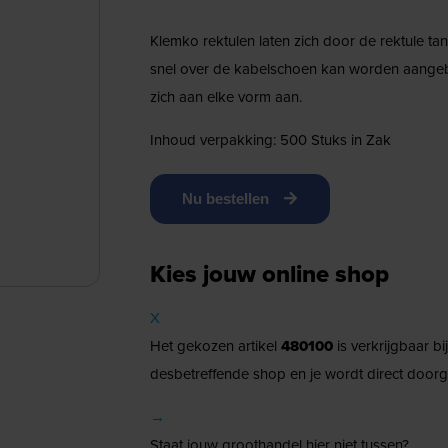
Klemko rektulen laten zich door de rektule t
snel over de kabelschoen kan worden aangebra
zich aan elke vorm aan.
Inhoud verpakking: 500 Stuks in Zak
Nu bestellen
Kies jouw online shop
X
Het gekozen artikel
480100
is verkrijgbaar b
desbetreffende shop en je wordt direct doorg
→
Staat jouw groothandel hier niet tussen?