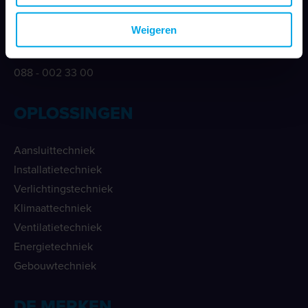
info@klemko.nl
Weigeren
Telefoonnummer
088 - 002 33 00
OPLOSSINGEN
Aansluittechniek
Installatietechniek
Verlichtingstechniek
Klimaattechniek
Ventilatietechniek
Energietechniek
Gebouwtechniek
DE MERKEN