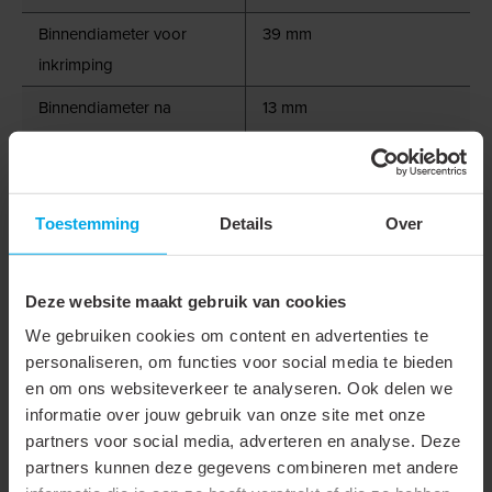
Binnendiameter voor
39 mm
inkrimping
Binnendiameter na
13 mm
inkrimping
Lengte
15 m
Nom. diameter in inch
1 1/2"
Toestemming
Details
Over
Wanddikte na krimpen
2.5 mm
Deze website maakt gebruik van cookies
Bedrijfstemperatuur
-55 - 85 °C
We gebruiken cookies om content en advertenties te
Krimptemperatuur
110 °C
personaliseren, om functies voor social media te bieden
en om ons websiteverkeer te analyseren. Ook delen we
Materiaal
Polyolefine (XLPO)
informatie over jouw gebruik van onze site met onze
Halogeenvrij
partners voor social media, adverteren en analyse. Deze
partners kunnen deze gegevens combineren met andere
Met inwendige kleefstof