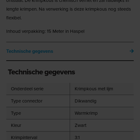
ontstaat. De krimpkous is chemisch vernet en zal nauwlijks in
lengte krimpen. Na verwerking is deze krimpkous nog steeds
flexibel.
Inhoud verpakking: 15 Meter in Haspel
Technische gegevens
Technische gegevens
Onderdeel serie
Krimpkous met lijm
Type connector
Dikwandig
Type
Warmkrimp
Kleur
Zwart
Krimpinterval
3:1