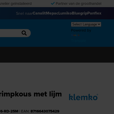
neller geïnstalleerd
Partner van de groothandel
Canalit
Mepac
Lumiko
Bluegrip
Panflex
Snel naar
Powered by
Translate
rimpkous met lijm
/6-RD-25M
| EAN:
8716643075429