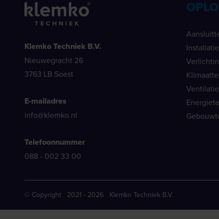
OPLO
Aansluitt
Klemko Techniek B.V.
Installat
Nieuwegracht 26
Verlichti
3763 LB Soest
Klimaatt
Ventilati
E-mailadres
Energiet
info@klemko.nl
Gebouwt
Telefoonnummer
088 - 002 33 00
© Copyright 2021 - 2026 Klemko Techniek B.V.