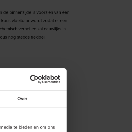
 de binnenzijde is voorzien van een
 kous vloeibaar wordt zodat er een
 chemisch vernet en zal nauwlijks in
ous nog steeds flexibel.
Over
 media te bieden en om ons