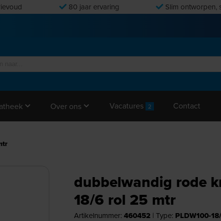
ievoud
80 jaar ervaring
Slim ontworpen, s
Vacatures
Contact
atheek
Over ons
2
mtr
dubbelwandig rode k
18/6 rol 25 mtr
Artikelnummer:
460452
|
Type:
PLDW100-18