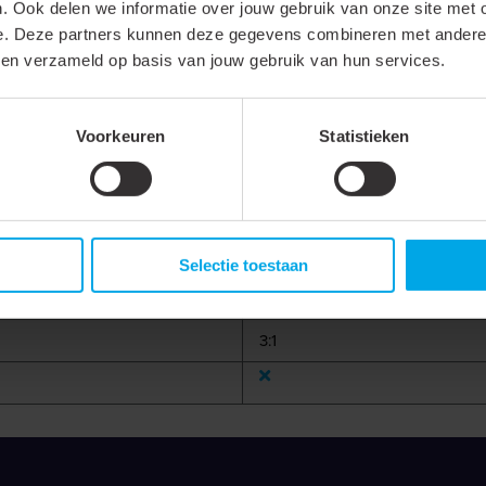
. Ook delen we informatie over jouw gebruik van onze site met 
e. Deze partners kunnen deze gegevens combineren met andere i
bben verzameld op basis van jouw gebruik van hun services.
Krimpkous met lijm
Voorkeuren
Statistieken
Dikwandig
Warmkrimp
Rood
Selectie toestaan
Op haspel
3:1