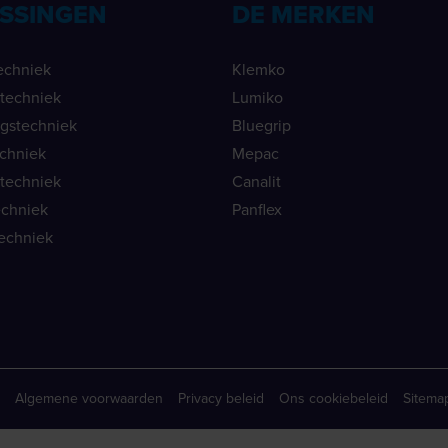
SSINGEN
DE MERKEN
echniek
Klemko
ietechniek
Lumiko
ngstechniek
Bluegrip
echniek
Mepac
etechniek
Canalit
echniek
Panflex
echniek
Algemene voorwaarden
Privacy beleid
Ons cookiebeleid
Sitema