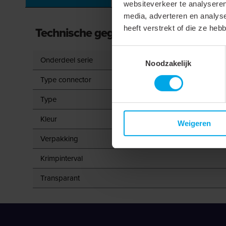
websiteverkeer te analyseren
media, adverteren en analys
heeft verstrekt of die ze he
Technische gegevens
Toestemmingsselectie
Onderdeel serie
Noodzakelijk
Type connector
Type
Kleur
Weigeren
Verpakking
Krimpinterval
Transparant