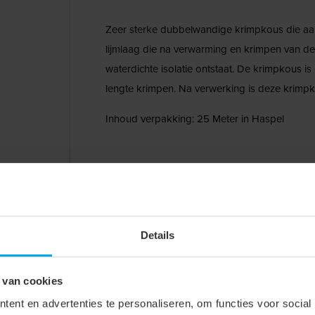
Zeer sterke dubbelwandige krimpkous die aan
lijmlaag die na verwarming en krimpen van de
waterdichte isolatie ontstaat. De krimpkous is
lengte krimpen. Na verwerking is deze krimpk
Inhoud verpakking: 25 Meter in Haspel
Details
 van cookies
ent en advertenties te personaliseren, om functies voor social