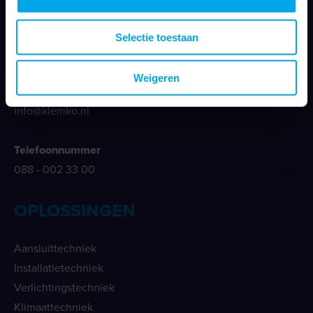
Klemko Techniek B.V.
Nieuwegracht 26
Selectie toestaan
3763 LB Soest
Weigeren
E-mailadres
info@klemko.nl
Telefoonnummer
088 - 002 33 00
OPLOSSINGEN
Aansluittechniek
Installatietechniek
Verlichtingstechniek
Klimaattechniek