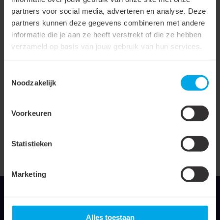
Krimptemperatuur
100 °C
partners voor social media, adverteren en analyse. Deze
partners kunnen deze gegevens combineren met andere
Materiaal
Polyolefine (XLPO)
informatie die je aan ze heeft verstrekt of die ze hebben
Halogeenvrij
verzameld op basis van jouw gebruik van hun services.
Met inwendige kleefstof
Toestemmingsselectie
Bedrukbaar
Noodzakelijk
UL-toelating
Voorkeuren
Transparant
Doorslagspanning
17 kV
Statistieken
UL-goedkeuring
Marketing
Alles toestaan