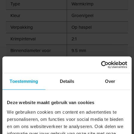
Type
Warmkrimp
Kleur
Groen/geel
Verpakking
Op haspel
Krimpinterval
2:1
Binnendiameter voor
9.5 mm
inkrimping
Binnendiameter na
4.7 mm
inkrimping
Toestemming
Details
Over
Lengte
100 m
Nom. diameter in inch
3/8"
Deze website maakt gebruik van cookies
We gebruiken cookies om content en advertenties te
Wanddikte na krimpen
0.65 mm
personaliseren, om functies voor social media te bieden
Bedrijfstemperatuur
-55 - 135 °C
en om ons websiteverkeer te analyseren. Ook delen we
informatie over jouw gebruik van onze site met onze