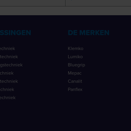
SSINGEN
DE MERKEN
echniek
Klemko
ietechniek
Lumiko
ngstechniek
Bluegrip
echniek
Mepac
etechniek
Canalit
echniek
Panflex
echniek