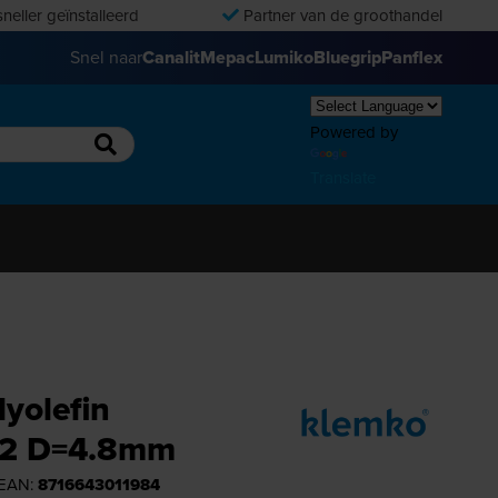
neller geïnstalleerd
Partner van de groothandel
Snel naar
Canalit
Mepac
Lumiko
Bluegrip
Panflex
Powered by
Translate
yolefin
1:2 D=4.8mm
 EAN:
8716643011984