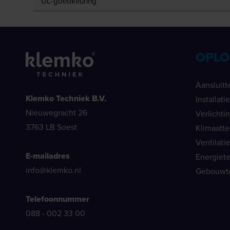
UL-goedkeuring
OPLO
Aansluitt
Klemko Techniek B.V.
Installat
Nieuwegracht 26
Verlichti
3763 LB Soest
Klimaatt
Ventilati
E-mailadres
Energiet
info@klemko.nl
Gebouwt
Telefoonnummer
088 - 002 33 00