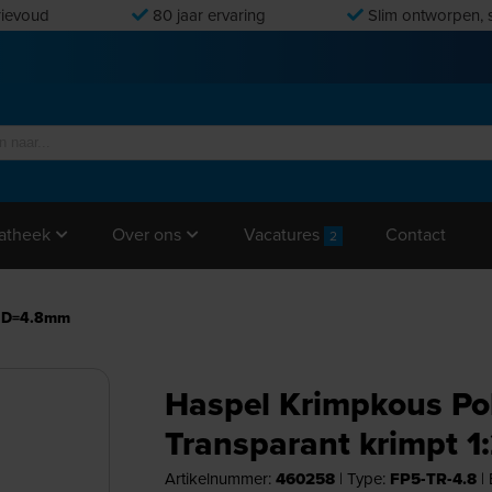
ievoud
80 jaar ervaring
Slim ontworpen, s
Vacatures
Contact
atheek
Over ons
2
:2 D=4.8mm
Haspel Krimpkous Pol
Transparant krimpt 
Artikelnummer:
460258
|
Type:
FP5-TR-4.8
|