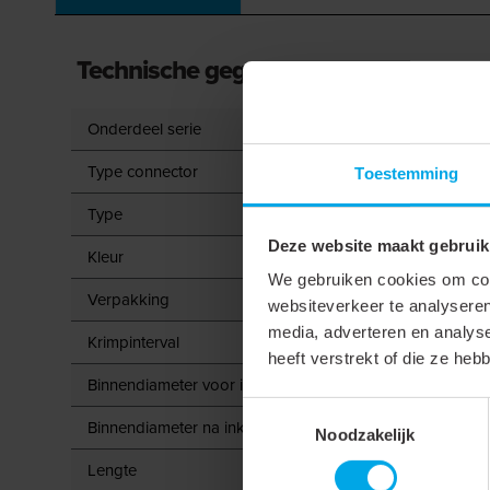
Technische gegevens
Onderdeel serie
Type connector
Toestemming
Type
Deze website maakt gebruik
Kleur
We gebruiken cookies om cont
Verpakking
websiteverkeer te analyseren
media, adverteren en analys
Krimpinterval
heeft verstrekt of die ze he
Binnendiameter voor inkrimping
Toestemmingsselectie
Binnendiameter na inkrimping
Noodzakelijk
Lengte