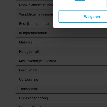
Nom. diameter in inch
Wanddikte na krimpen
Weigeren
Bedrijfstemperatuur
Krimptemperatuur
Materiaal
Halogeenvrij
Met inwendige kleefstof
Bedrukbaar
UL-toelating
Transparant
Doorslagspanning