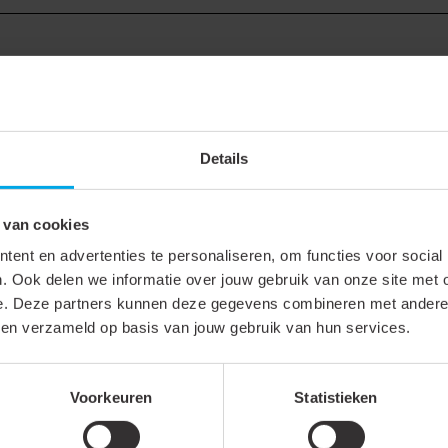
Krimpkous
Dunwandig
Details
Warmkrimp
 van cookies
Transparant
ent en advertenties te personaliseren, om functies voor social
Op haspel
. Ook delen we informatie over jouw gebruik van onze site met 
e. Deze partners kunnen deze gegevens combineren met andere i
2:1
bben verzameld op basis van jouw gebruik van hun services.
4.8 mm
2.4 mm
Voorkeuren
Statistieken
100 m