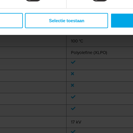
3/16"
0.51 mm
Selectie toestaan
-55 - 135 °C
100 °C
Polyolefine (XLPO)
17 kV