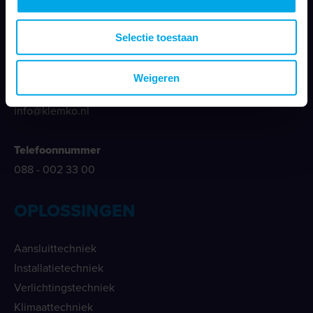
Klemko Techniek B.V.
Nieuwegracht 26
Selectie toestaan
3763 LB Soest
Weigeren
E-mailadres
info@klemko.nl
Telefoonnummer
088 - 002 33 00
OPLOSSINGEN
Aansluittechniek
Installatietechniek
Verlichtingstechniek
Klimaattechniek