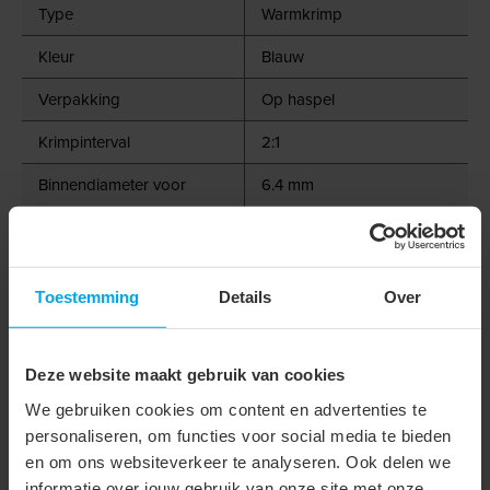
Type
Warmkrimp
Kleur
Blauw
Verpakking
Op haspel
Krimpinterval
2:1
Binnendiameter voor
6.4 mm
inkrimping
Binnendiameter na
3.2 mm
inkrimping
Toestemming
Details
Over
Lengte
100 m
Nom. diameter in inch
1/4"
Deze website maakt gebruik van cookies
We gebruiken cookies om content en advertenties te
Wanddikte na krimpen
0.65 mm
personaliseren, om functies voor social media te bieden
Bedrijfstemperatuur
-55 - 135 °C
en om ons websiteverkeer te analyseren. Ook delen we
informatie over jouw gebruik van onze site met onze