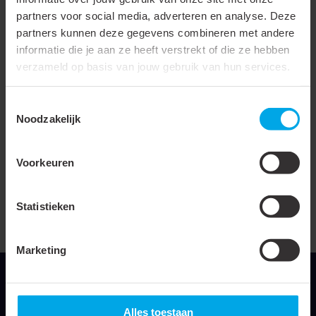
Krimptemperatuur
100 °C
partners voor social media, adverteren en analyse. Deze
partners kunnen deze gegevens combineren met andere
Materiaal
Polyolefine (XLPO)
informatie die je aan ze heeft verstrekt of die ze hebben
Halogeenvrij
verzameld op basis van jouw gebruik van hun services.
Met inwendige kleefstof
Toestemmingsselectie
Bedrukbaar
Noodzakelijk
UL-toelating
Voorkeuren
Transparant
Doorslagspanning
17 kV
Statistieken
UL-goedkeuring
Marketing
Alles toestaan